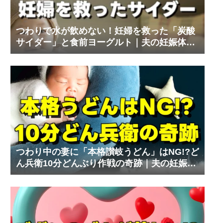
つわりで水が飲めない！妊婦を救った「炭酸
サイダー」と食前ヨーグルト｜夫の妊娠体験
記⑨
つわり中の妻に「本格讃岐うどん」はNG!?ど
ん兵衛10分どんぶり作戦の奇跡｜夫の妊娠体
験記⑧