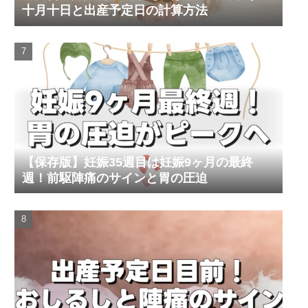
十月十日と出産予定日の計算方法
【保存版】妊娠35週目は妊娠9ヶ月の最終
週！前駆陣痛のサインと胃の圧迫