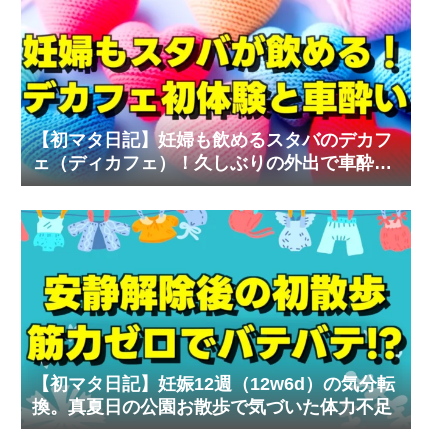
【初マタ日記】妊婦も飲めるスタバのデカフ
ェ（ディカフェ）！久しぶりの外出で車酔い
の試練
【初マタ日記】妊娠12週（12w6d）の気分転
換。真夏日の公園お散歩で気づいた体力不足