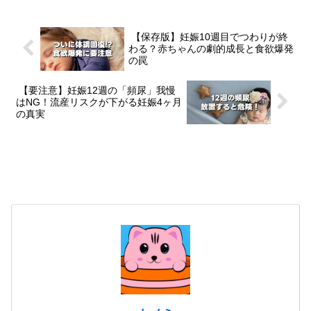
【保存版】妊娠10週目でつわりが終
わる？赤ちゃんの劇的成長と食欲爆発
の罠
【要注意】妊娠12週の「頻尿」我慢
はNG！流産リスクが下がる妊娠4ヶ月
の真実