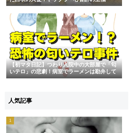
【初マタ日記】つわり入院中の大部屋で「匂
いテロ」の悲劇！病室でラーメンは勘弁して
人気記事