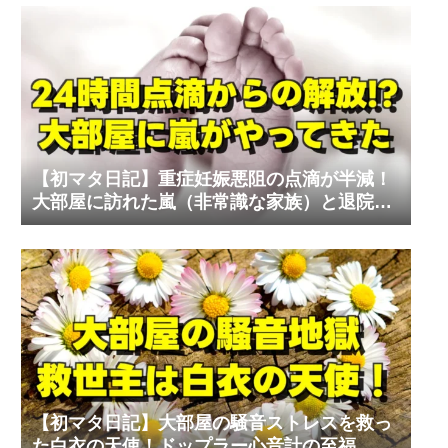
【初マタ日記】重症妊娠悪阻の点滴が半減！
大部屋に訪れた嵐（非常識な家族）と退院の
リアル
【初マタ日記】大部屋の騒音ストレスを救っ
た白衣の天使！ドップラー心音計の至福