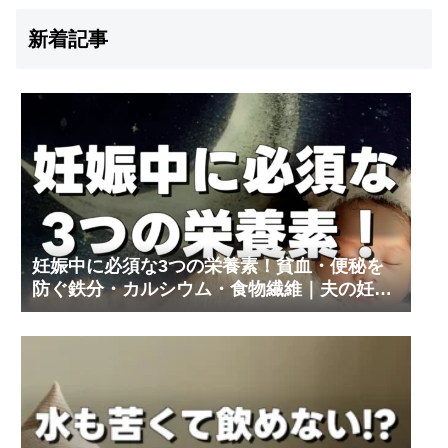
新着記事
妊娠中に必須な3つの栄養素！貧血・便秘を
防ぐ鉄分・カルシウム・食物繊維｜夫の妊娠
体験記③