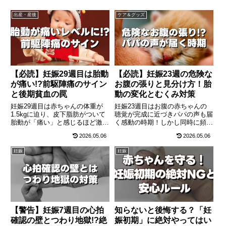
出産・産後
ケア＆グッズ
【必読】妊娠29週目は胎動
【必読】妊娠23週の危険な
が痛い!?前駆陣痛のサイン
お腹の張りと見分け方！胎
と後期貧血の罠
動の変化とむくみ対策
妊娠29週目は赤ちゃんの体重が
妊娠23週目はお腹の赤ちゃんの
1.5kgに迫り、皮下脂肪がついて
聴覚が完成に近づきパパの声も届
胎動が「痛い」と感じるほど激し
く感動の時期！しかし同時に頻繁
くなる時期。息切れや動悸を引き
に起こる「お腹の張り」には切迫
2026.05.06
2026.05.06
起こす後期貧血の対策、出産の予
早産の危険も。生理的な張りと危
行練習である「前駆陣痛」と危険
険なサインの見分け方、血液量増
妊娠
妊娠
な切迫早産の見分け方、ラストス
加によるむくみや動悸、絶対に手
パートの妊娠線ケアについて徹底
抜きしてはいけない妊娠線ケアに
解説します。
ついて徹底解説します。
【警告】妊娠7週目の心拍
知らないと後悔する？「妊
確認の壁とつわり地獄!?絶
娠初期」に絶対やってはい