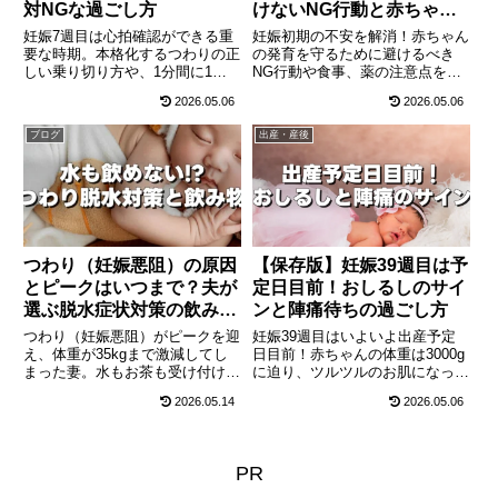
対NGな過ごし方
けないNG行動と赤ちゃん
を守る7つの約束
妊娠7週目は心拍確認ができる重
妊娠初期の不安を解消！赤ちゃん
要な時期。本格化するつわりの正
の発育を守るために避けるべき
しい乗り切り方や、1分間に1億
NG行動や食事、薬の注意点を徹
個の細胞が作られるあずき大の赤
底解説。葉酸の摂り方やつわりの
2026.05.06
2026.05.06
ちゃんの驚異的な成長、そして今
対処法、医師に相談すべき症状ま
すぐ見直すべき絶対NGな生活習
で、初めての妊娠でも安心して過
ブログ
出産・産後
慣と葉酸対策について最新の医療
ごせるチェックリストをお届けし
情報で徹底解説します。
ます。
つわり（妊娠悪阻）の原因
【保存版】妊娠39週目は予
とピークはいつまで？夫が
定日目前！おしるしのサイ
選ぶ脱水症状対策の飲み物
ンと陣痛待ちの過ごし方
｜夫の妊娠体験記⑤
つわり（妊娠悪阻）がピークを迎
妊娠39週目はいよいよ出産予定
え、体重が35kgまで激減してし
日目前！赤ちゃんの体重は3000g
まった妻。水もお茶も受け付けな
に迫り、ツルツルのお肌になって
い絶望的な状況の中で、唯一飲め
生まれる準備を完全に終えていま
2026.05.14
2026.05.06
た「予想外の飲み物」とは？脱水
す。いつ陣痛が来てもおかしくな
症状を防ぐための夫の買い出しの
い時期の「おしるし」の正しい知
工夫と、コロコロ変わる妊婦の味
識、陣痛を促すおすすめの運動、
覚変化への対応を主夫目線で綴る
産院へ連絡するタイミングについ
PR
妊娠体験記第5回。
て最新の医療視点から徹底解説し
ます。