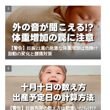
【警告】妊娠21週の急激な体重増加は危険!?
胎動の変化と腰痛対策
【警告】妊娠周期の数え方は勘違いだらけ!?