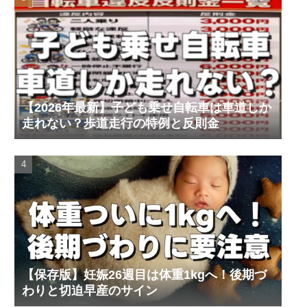
【2026年最新】子ども乗せ自転車は車道しか
走れない？歩道走行の特例と反則金
【保存版】妊娠26週目は体重1kgへ！後期づ
わりと切迫早産のサイン