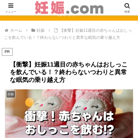
【完全保存版】妊娠0週〜40週のママの症状と赤ちゃんの成長まとめ
メニュー
検索
はこちら！
ホーム
妊娠
【衝撃】妊娠11週目の赤ちゃんはおしっ
こを飲んでいる！？終わらないつわりと異常な眠気の乗り越え方
PR
【衝撃】妊娠11週目の赤ちゃんはおしっこ
を飲んでいる！？終わらないつわりと異常
な眠気の乗り越え方
妊娠