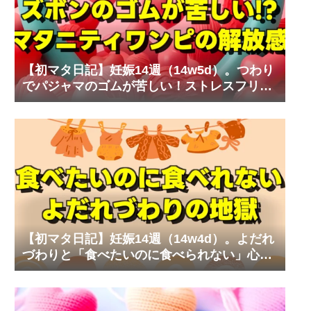
【初マタ日記】妊娠14週（14w5d）。つわり
でパジャマのゴムが苦しい！ストレスフリー
なマタニティワンピ
【初マタ日記】妊娠14週（14w4d）。よだれ
づわりと「食べたいのに食べられない」心の
叫び