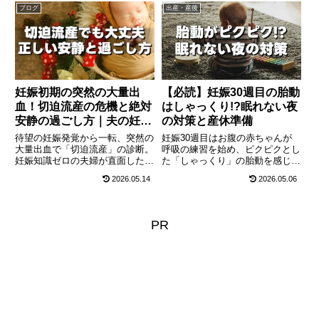
い「恥骨痛」に悩まされること
すく解説。生理不順の場合のズレ
ブログ
出産・産後
に。お腹の張りの注意点や、産休
や、エコーによる予定日修正、妊
中にやっておきたいベビー服の水
娠判明後に今すぐ始めるべき葉酸
通し・出産準備について徹底解説
対策まで、プレママ必見の基礎知
します。
識をまとめました。
妊娠初期の突然の大量出
【必読】妊娠30週目の胎動
血！切迫流産の危機と絶対
はしゃっくり!?眠れない夜
安静の過ごし方｜夫の妊娠
の対策と産休準備
体験記①
待望の妊娠発覚から一転、突然の
妊娠30週目はお腹の赤ちゃんが
大量出血で「切迫流産」の診断。
呼吸の練習を始め、ピクピクとし
妊娠知識ゼロの夫婦が直面した恐
た「しゃっくり」の胎動を感じる
怖と、絶対安静の日々を夫（主
感動の時期！一方でママは胃の圧
2026.05.14
2026.05.06
夫）目線で綴る体験記連載第1
迫や頻尿で眠れない夜が増えま
回。切迫流産の正しい知識と、妻
す。後期特有のマイナートラブル
を守るために夫ができるサポート
対策や、産休に入る今の時期に確
方法をリアルな経験から解説しま
認したい里帰り出産の準備、ラス
PR
す。
トスパートの妊娠線ケアを徹底解
説します。