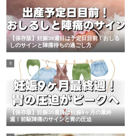
【保存版】妊娠39週目は予定日目前！おしる
しのサインと陣痛待ちの過ごし方
【保存版】妊娠35週目は妊娠9ヶ月の最終
週！前駆陣痛のサインと胃の圧迫