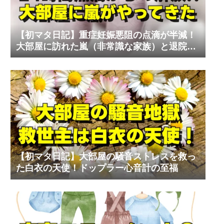
【初マタ日記】重症妊娠悪阻の点滴が半減！
大部屋に訪れた嵐（非常識な家族）と退院の
リアル
【初マタ日記】大部屋の騒音ストレスを救っ
た白衣の天使！ドップラー心音計の至福