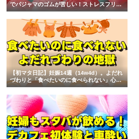
でパジャマのゴムが苦しい！ストレスフリー
なマタニティワンピ
【初マタ日記】妊娠14週（14w4d）。よだれ
づわりと「食べたいのに食べられない」心の
叫び