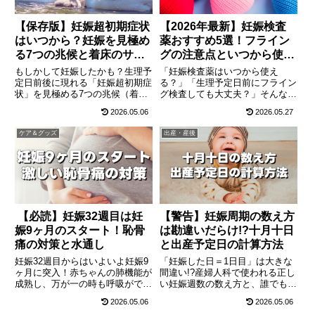
【保存版】妊娠超初期症状
【2026年最新】妊娠検査
はいつから？妊娠を見極め
薬おすすめ5選！フライン
る7つの兆候と着床のサイ
グの注意点といつから使え
ン
るか
もしかして妊娠したかも？生理予
「妊娠検査薬はいつから使え
定日前後に現れる「妊娠超初期症
る？」「生理予定日前にフライン
状」を見極める7つの兆候（着床
グ検査しても大丈夫？」そんなプ
出血、チクチクした腹痛、胸の張
レママの疑問を解決！正しい検査
2026.05.06
2026.05.27
り、おりものの変化など）を最新
のタイミングと、早く知りたい・
の医療視点で徹底解説します。フ
結果を残したいなどの目的別おす
ケア＆グッズ
出産・産後
ライング検査の注意点や、妊娠の
すめ妊娠検査薬（ドゥーテスト、
可能性を感じたら今すぐ始めるべ
チェックワン等）を徹底解説。陽
き葉酸摂取・NG行動についても
性反応後にすぐやるべき必須の準
網羅しています。
備もまとめました。
【必読】妊娠32週目は妊
【警告】妊娠周期の数え方
娠9ヶ月のスタート！恥骨
は勘違いだらけ!?十月十日
痛の対策と水通し
と出産予定日の計算方法
妊娠32週目からはいよいよ妊娠9
「妊娠した日＝1日目」は大きな
ヶ月に突入！赤ちゃんの肺機能が
間違い!?産婦人科で使われる正し
成熟し、万が一の時も呼吸ができ
い妊娠週数の数え方と、誰でも簡
るレベルに成長する感動の時期で
単に出産予定日がわかる計算方法
2026.05.06
2026.05.06
す。一方でママは胃の圧迫や激し
（ネーゲレの概算法）をわかりや