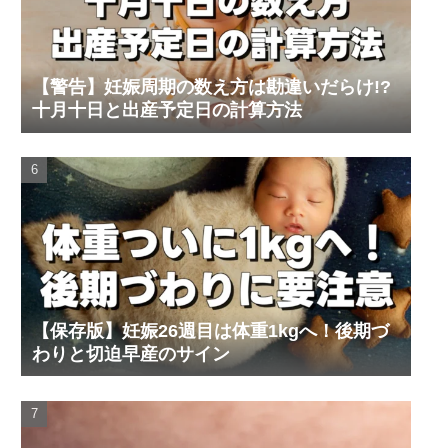
【警告】妊娠周期の数え方は勘違いだらけ!?
十月十日と出産予定日の計算方法
【保存版】妊娠26週目は体重1kgへ！後期づ
わりと切迫早産のサイン