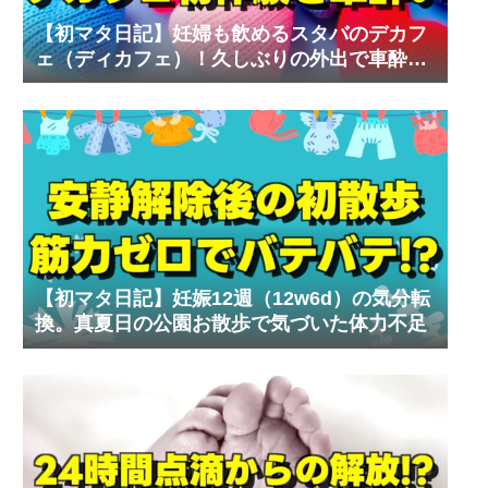
【初マタ日記】妊婦も飲めるスタバのデカフ
ェ（ディカフェ）！久しぶりの外出で車酔い
の試練
【初マタ日記】妊娠12週（12w6d）の気分転
換。真夏日の公園お散歩で気づいた体力不足