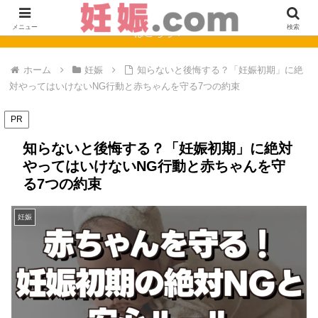
【完全保存版】妊娠0週〜40週のママの症状と赤ちゃんの成長まとめ
メニュー
検索
はこちら！
ホーム
妊娠
知らないと後悔する？「妊娠初期」に絶
対やってはいけないNG行動と赤ちゃんを守る7つの約束
PR
知らないと後悔する？「妊娠初期」に絶対
やってはいけないNG行動と赤ちゃんを守
る7つの約束
妊娠