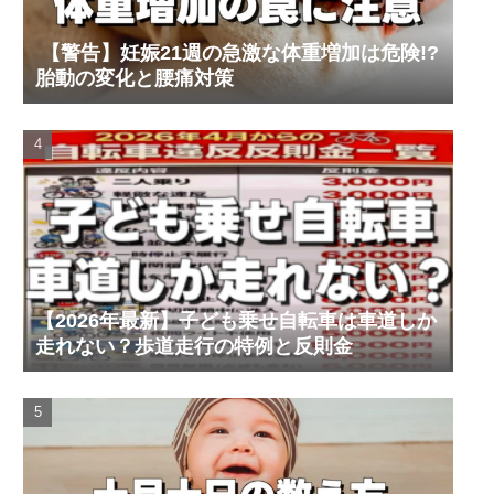
【警告】妊娠21週の急激な体重増加は危険!?
胎動の変化と腰痛対策
【2026年最新】子ども乗せ自転車は車道しか
走れない？歩道走行の特例と反則金