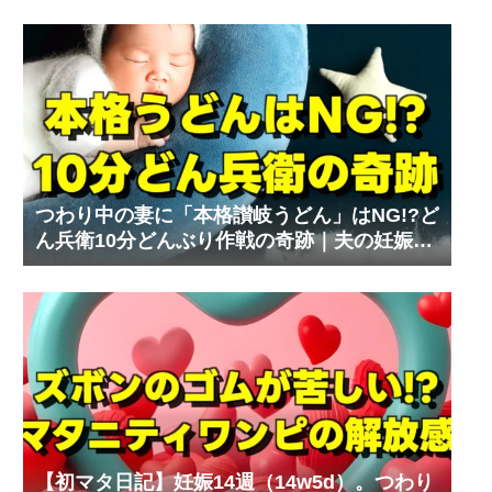
つわり中の妻に「本格讃岐うどん」はNG!?ど
ん兵衛10分どんぶり作戦の奇跡｜夫の妊娠体
験記⑧
【初マタ日記】妊娠14週（14w5d）。つわり