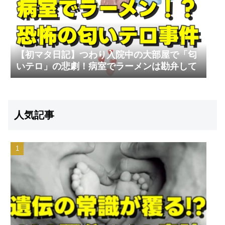
【初マタ日記】つわり入院中の大部屋で「匂
いテロ」の悲劇！病室でラーメンは勘弁して
人気記事