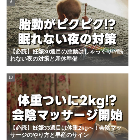
【必読】妊娠30週目の胎動はしゃっくり!?眠
れない夜の対策と産休準備
【必読】妊娠33週目は体重2kgへ！会陰マッ
サージのやり方と早産のサイン