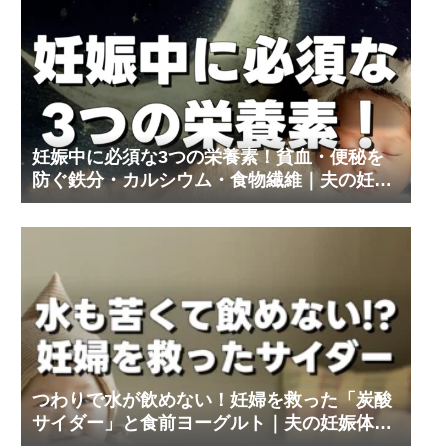
妊娠中に必須な3つの栄養素！貧血・便秘を
防ぐ鉄分・カルシウム・食物繊維｜夫の妊娠
体験記③
つわりで水が飲めない！妊婦を救った「炭酸
サイダー」と食前ヨーグルト｜夫の妊娠体験
記⑨