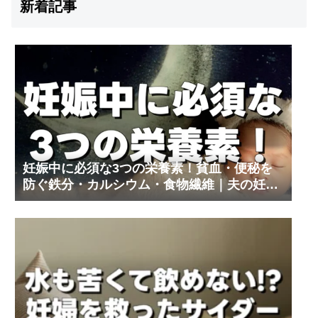
新着記事
妊娠中に必須な3つの栄養素！貧血・便秘を
防ぐ鉄分・カルシウム・食物繊維｜夫の妊娠
体験記③