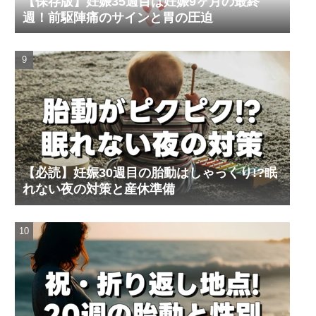
【保存版】妊娠35週目は妊娠9ヶ月の最終
週！前駆陣痛のサインと胃の圧迫
【必読】妊娠30週目の胎動はしゃっくり!?眠
れない夜の対策と産休準備