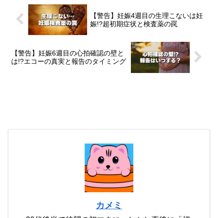
【警告】妊娠4週目の生理こないは妊
娠!?超初期症状と検査薬の罠
【警告】妊娠6週目の心拍確認の壁と
は!?エコーの真実と報告のタイミング
カメミ