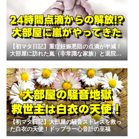
【初マタ日記】重症妊娠悪阻の点滴が半減！
大部屋に訪れた嵐（非常識な家族）と退院の
リアル
【初マタ日記】大部屋の騒音ストレスを救っ
た白衣の天使！ドップラー心音計の至福