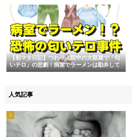
【初マタ日記】つわり入院中の大部屋で「匂
いテロ」の悲劇！病室でラーメンは勘弁して
人気記事