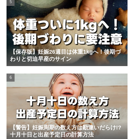
【保存版】妊娠26週目は体重1kgへ！後期づ
わりと切迫早産のサイン
【警告】妊娠周期の数え方は勘違いだらけ!?
十月十日と出産予定日の計算方法