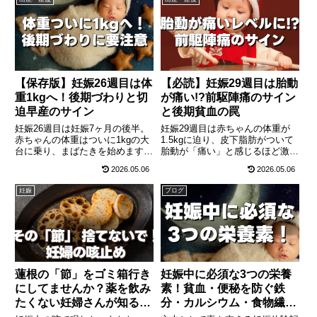
【保存版】妊娠26週目は体
【必読】妊娠29週目は胎動
重1kgへ！後期づわりと切
が痛い!?前駆陣痛のサイン
迫早産のサイン
と後期貧血の罠
妊娠26週目は妊娠7ヶ月の後半。
妊娠29週目は赤ちゃんの体重が
赤ちゃんの体重はついに1kgの大
1.5kgに迫り、皮下脂肪がついて
台に乗り、まばたきを始めます！
胎動が「痛い」と感じるほど激し
一方でママの体は胃が圧迫される
くなる時期。息切れや動悸を引き
2026.05.06
2026.05.06
「後期づわり」や息切れに悩まさ
起こす後期貧血の対策、出産の予
れる時期。生理的なお腹の張りと
行練習である「前駆陣痛」と危険
妊娠
ブログ
切迫早産の危険なサインの見分け
な切迫早産の見分け方、ラストス
方、今の時期必須のケアについて
パートの妊娠線ケアについて徹底
徹底解説します。
解説します。
蓮根の「節」をゴミ箱行き
妊娠中に必須な3つの栄養
にしてませんか？薬を飲み
素！貧血・便秘を防ぐ鉄
たくない妊婦さんが知るべ
分・カルシウム・食物繊維
き、天然の咳止めシロップ
｜夫の妊娠体験記③