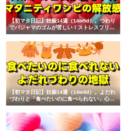
【初マタ日記】妊娠14週（14w5d）。つわり
でパジャマのゴムが苦しい！ストレスフリー
なマタニティワンピ
【初マタ日記】妊娠14週（14w4d）。よだれ
づわりと「食べたいのに食べられない」心の
叫び