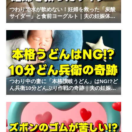
つわりで水が飲めない！妊婦を救った「炭酸
サイダー」と食前ヨーグルト｜夫の妊娠体験
記⑨
つわり中の妻に「本格讃岐うどん」はNG!?ど
ん兵衛10分どんぶり作戦の奇跡｜夫の妊娠体
験記⑧