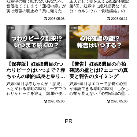
妊娠中の咳で眠れないあなたへ。
主夫として妻を支える妊娠体験記
普段捨ててしまう「蓮根の節」が
第3回。妊娠中に絶対必要な「鉄
実は最強の咳止め？薬に頼りたく
分・カルシウム・食物繊維」の重
ないママにおすすめの、自宅で作
要性と、効率的に摂取できるおす
2026.05.06
2026.06.11
れる簡単シロップレシピを紹介し
すめ食材を徹底解説！貧血や便秘
ます。
（痔）といった妊娠中のリアルな
妊娠
妊娠
マイナートラブルを防ぐため、僕
が実践した毎日の食事作りのポイ
ントと注意点をまとめました。
【保存版】妊娠8週目のつ
【警告】妊娠6週目の心拍
わりピークはいつまで？赤
確認の壁とは!?エコーの真
ちゃんの劇的成長と乗り切
実と報告のタイミング
り方
妊娠8週目は赤ちゃんが「胎児」
妊娠6週目はエコーで胎嚢や心拍
へと変わる感動の時期！一方でつ
が確認できる感動の時期！しかし
わりがピークを迎え、頻尿や便秘
心拍が見えない「心拍確認の壁」
などのマイナートラブルに悩むマ
で不安になるママも。本格化する
2026.05.06
2026.05.06
マも急増します。いつまで続くか
つわり症状への対処法、絶対過敏
不安なつわりの終わりの目安や、
期である8ミリの赤ちゃんの驚異
1日1ミリ成長する赤ちゃんの
的な成長、職場や家族への報告の
姿、食べられない時期の必須栄養
ベストなタイミング、そして絶対
PR
素「葉酸」の補給方法まで優しく
に必要な葉酸対策を徹底解説しま
解説します。
す。