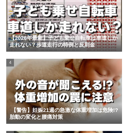
【2026年最新】子ども乗せ自転車は車道しか
走れない？歩道走行の特例と反則金
【警告】妊娠21週の急激な体重増加は危険!?
胎動の変化と腰痛対策