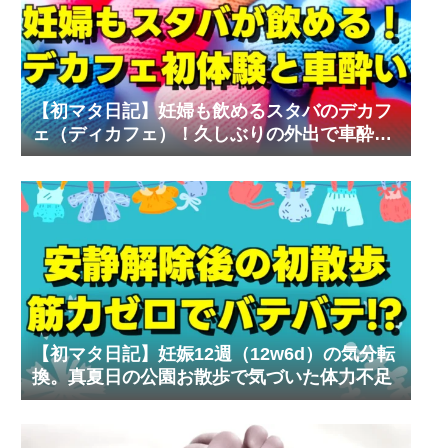
【初マタ日記】妊婦も飲めるスタバのデカフ
ェ（ディカフェ）！久しぶりの外出で車酔い
の試練
【初マタ日記】妊娠12週（12w6d）の気分転
換。真夏日の公園お散歩で気づいた体力不足