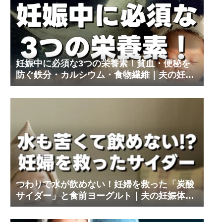
妊娠中に必須な3つの栄養素！貧血・便秘を
防ぐ鉄分・カルシウム・食物繊維｜夫の妊娠
体験記③
つわりで水が飲めない！妊婦を救った「炭酸
サイダー」と食前ヨーグルト｜夫の妊娠体験
記⑨