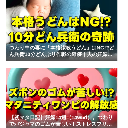
つわり中の妻に「本格讃岐うどん」はNG!?ど
ん兵衛10分どんぶり作戦の奇跡｜夫の妊娠体
験記⑧
【初マタ日記】妊娠14週（14w5d）。つわり
でパジャマのゴムが苦しい！ストレスフリー