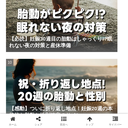
【必読】妊娠30週目の胎動はしゃっくり!?眠
れない夜の対策と産休準備
【感動】ついに折り返し地点！妊娠20週の本
格的な胎動と性別確定のサイン
ホーム
シェア
目次へ
トップ
サイドバー