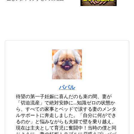
パパル
待望の第一子妊娠に喜んだのも束の間、妻が
「切迫流産」で絶対安静に...知識ゼロの状態か
ら、すべての家事とベッドで涙する妻のメンタ
ルサポートに奔走しました。「自分に何ができ
るのか」と悩みながらも夫婦で壁を乗り越え、
現在は主夫として育児に奮闘中！当時の僕と同
じように、妻の妊娠トラブルに戸惑うプレパパ