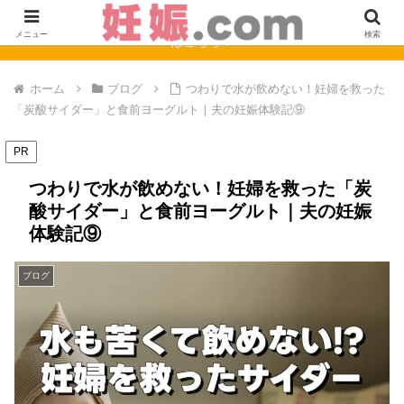
【完全保存版】妊娠0週〜40週のママの症状と赤ちゃんの成長まとめ
メニュー
検索
はこちら！
ホーム
ブログ
つわりで水が飲めない！妊婦を救った
「炭酸サイダー」と食前ヨーグルト｜夫の妊娠体験記⑨
PR
つわりで水が飲めない！妊婦を救った「炭
酸サイダー」と食前ヨーグルト｜夫の妊娠
体験記⑨
ブログ