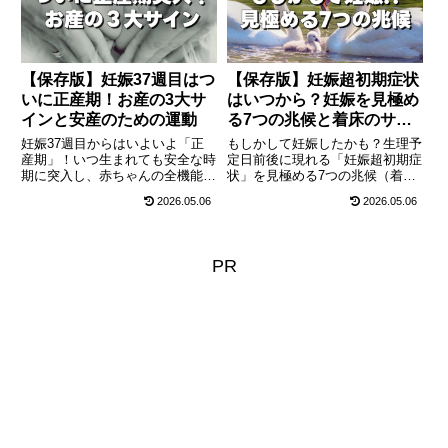
で、リアルな1日を綴ります。
方、必須のケアを徹底解説しま
す。
【保存版】妊娠37週目はつ
【保存版】妊娠超初期症状
いに正産期！お産の3大サ
はいつから？妊娠を見極め
インと安産のための運動
る7つの兆候と着床のサイ
ン
妊娠37週目からはいよいよ「正
もしかして妊娠したかも？生理予
産期」！いつ生まれても安全な時
定日前後に現れる「妊娠超初期症
期に突入し、赤ちゃんの全機能が
状」を見極める7つの兆候（着床
完成します。おしるし・陣痛・破
出血、チクチクした腹痛、胸の張
2026.05.06
2026.05.06
水のお産の3大サインの見分け方
り、おりものの変化など）を最新
や、安産を引き寄せるおすすめの
の医療視点で徹底解説します。フ
運動、出産直前のメンタルケアに
ライング検査の注意点や、妊娠の
ついて、最新の医療視点から徹底
可能性を感じたら今すぐ始めるべ
PR
解説します。
き葉酸摂取・NG行動についても
網羅しています。