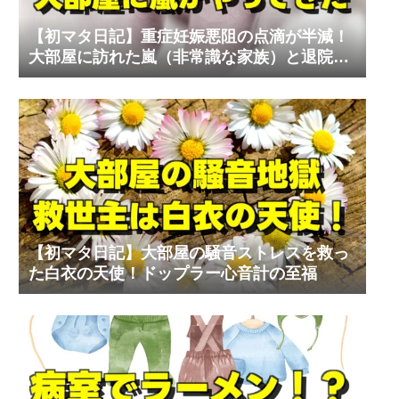
【初マタ日記】重症妊娠悪阻の点滴が半減！
大部屋に訪れた嵐（非常識な家族）と退院の
リアル
【初マタ日記】大部屋の騒音ストレスを救っ
た白衣の天使！ドップラー心音計の至福