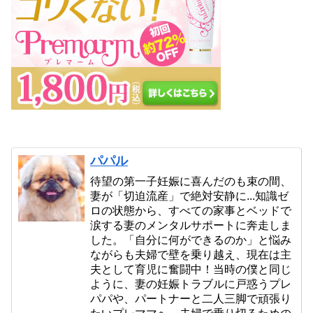
パパル
待望の第一子妊娠に喜んだのも束の間、
妻が「切迫流産」で絶対安静に...知識ゼ
ロの状態から、すべての家事とベッドで
涙する妻のメンタルサポートに奔走しま
した。「自分に何ができるのか」と悩み
ながらも夫婦で壁を乗り越え、現在は主
夫として育児に奮闘中！当時の僕と同じ
ように、妻の妊娠トラブルに戸惑うプレ
パパや、パートナーと二人三脚で頑張り
たいプレママへ、夫婦で乗り切るための