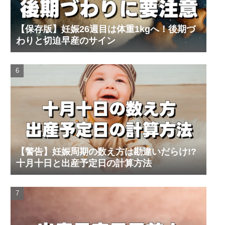
【保存版】妊娠26週目は体重1kgへ！後期づ
わりと切迫早産のサイン
【警告】妊娠周期の数え方は勘違いだらけ!?
十月十日と出産予定日の計算方法