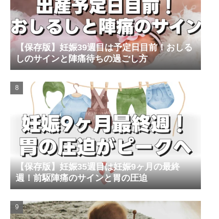
【保存版】妊娠39週目は予定日目前！おしる
しのサインと陣痛待ちの過ごし方
【保存版】妊娠35週目は妊娠9ヶ月の最終
週！前駆陣痛のサインと胃の圧迫