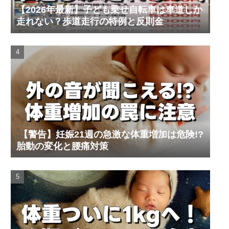
【2026年最新】子ども乗せ自転車は車道しか
走れない？歩道走行の特例と反則金
【警告】妊娠21週の急激な体重増加は危険!?
胎動の変化と腰痛対策