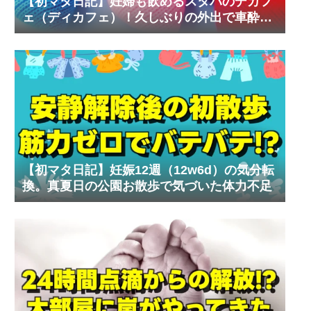
【初マタ日記】妊婦も飲めるスタバのデカフ
ェ（ディカフェ）！久しぶりの外出で車酔い
の試練
【初マタ日記】妊娠12週（12w6d）の気分転
換。真夏日の公園お散歩で気づいた体力不足