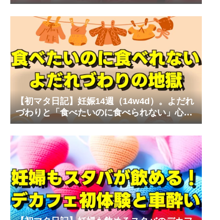
なマタニティワンピ
【初マタ日記】妊娠14週（14w4d）。よだれ
づわりと「食べたいのに食べられない」心の
叫び