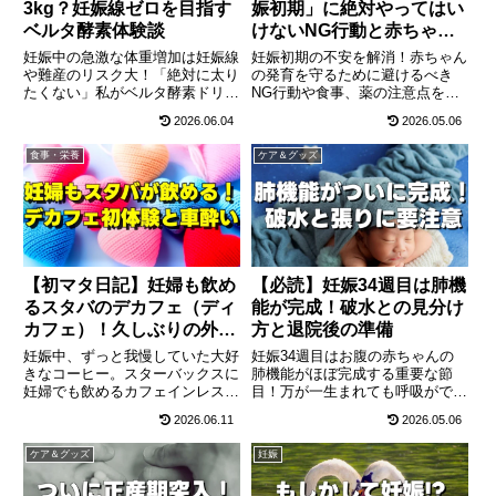
3kg？妊娠線ゼロを目指す
娠初期」に絶対やってはい
ベルタ酵素体験談
けないNG行動と赤ちゃん
を守る7つの約束
妊娠中の急激な体重増加は妊娠線
妊娠初期の不安を解消！赤ちゃん
や難産のリスク大！「絶対に太り
の発育を守るために避けるべき
たくない」私がベルタ酵素ドリン
NG行動や食事、薬の注意点を徹
クを飲んで産後ダイエットに成功
底解説。葉酸の摂り方やつわりの
2026.06.04
2026.05.06
したリアルな体験談。つわり中で
対処法、医師に相談すべき症状ま
も飲みやすいピーチ味の感想や、
で、初めての妊娠でも安心して過
食事・栄養
ケア＆グッズ
一番お得な購入方法まで本音でレ
ごせるチェックリストをお届けし
ビューします。
ます。
【初マタ日記】妊婦も飲め
【必読】妊娠34週目は肺機
るスタバのデカフェ（ディ
能が完成！破水との見分け
カフェ）！久しぶりの外出
方と退院後の準備
で車酔いの試練
妊娠中、ずっと我慢していた大好
妊娠34週目はお腹の赤ちゃんの
きなコーヒー。スターバックスに
肺機能がほぼ完成する重要な節
妊婦でも飲めるカフェインレス
目！万が一生まれても呼吸ができ
（デカフェ/ディカフェ）がある
るレベルに成長します。一方でマ
2026.06.11
2026.05.06
と知り、久しぶりの外出を決行！
マは胃の圧迫や歩くのも辛い恥骨
スタバでの頼み方や待ち時間、そ
痛が限界に。危険な「前期破水」
ケア＆グッズ
妊娠
して弱っていた三半規管による
と尿漏れの見分け方、退院後に困
「猛烈な車酔い」のトラブルま
らない赤ちゃんスペースの作り