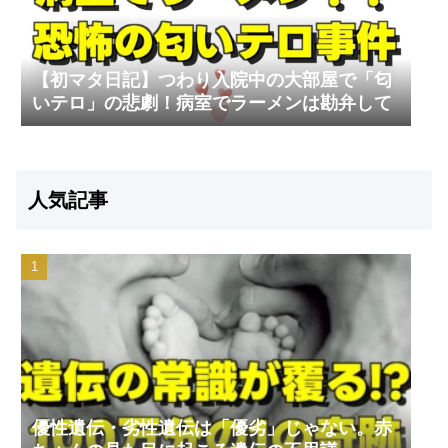
【初マタ日記】つわり入院中の大部屋で「匂
いテロ」の悲劇！病室でラーメンは勘弁して
人気記事
優性遺伝・劣性遺伝は「優劣」じゃない。赤