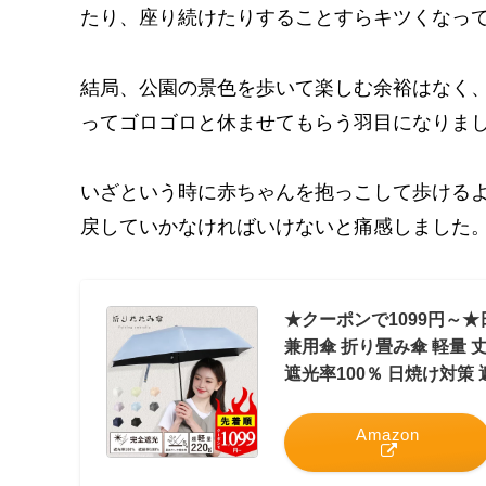
たり、座り続けたりすることすらキツくなっ
結局、公園の景色を歩いて楽しむ余裕はなく
ってゴロゴロと休ませてもらう羽目になりま
いざという時に赤ちゃんを抱っこして歩ける
戻していかなければいけないと痛感しました
★クーポンで1099円～★
兼用傘 折り畳み傘 軽量 
遮光率100％ 日焼け対策 遮
Amazon