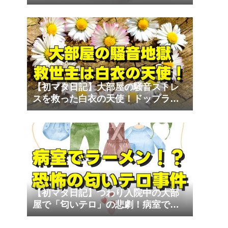
な家族）と退院のリアル
【初マタ日記】大部屋の騒音ストレ
スを救った白衣の天使！ドップラー
心音計の至福
【初マタ日記】つわり入院中の大部
屋で「匂いテロ」の悲劇！病室でラ
ーメンは勘弁して