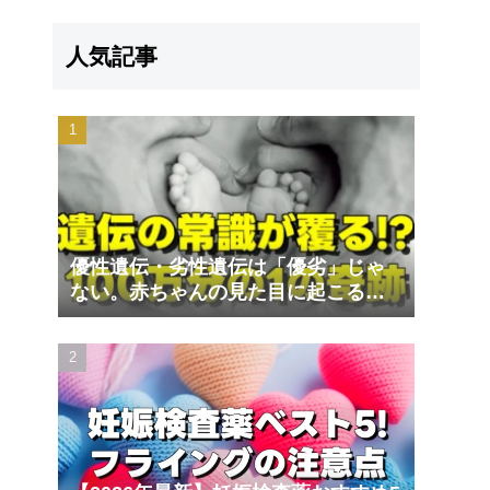
人気記事
優性遺伝・劣性遺伝は「優劣」じゃ
ない。赤ちゃんの見た目に起こる遺
伝の不思議