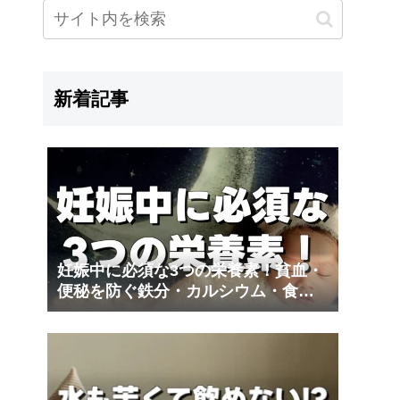
新着記事
妊娠中に必須な3つの栄養素！貧血・
便秘を防ぐ鉄分・カルシウム・食物
繊維｜夫の妊娠体験記③