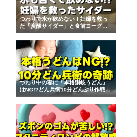
つわりで水が飲めない！妊婦を救っ
た「炭酸サイダー」と食前ヨーグル
ト｜夫の妊娠体験記⑨
つわり中の妻に「本格讃岐うどん」
はNG!?どん兵衛10分どんぶり作戦の
奇跡｜夫の妊娠体験記⑧