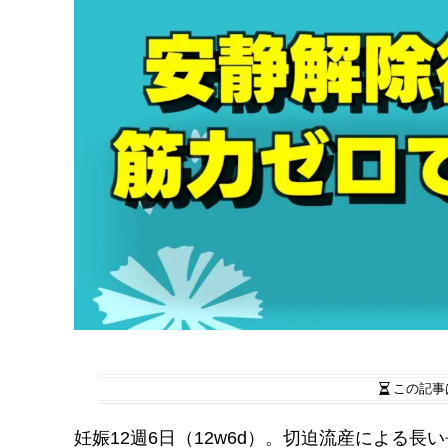
この記事
妊娠12週6日（12w6d）。切迫流産による