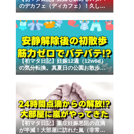
のデカフェ（ディカフェ）！久しぶ
りの外出で車酔いの試練
【初マタ日記】妊娠12週（12w6d）
の気分転換。真夏日の公園お散歩で
気づいた体力不足
【初マタ日記】重症妊娠悪阻の点滴
が半減！大部屋に訪れた嵐（非常識