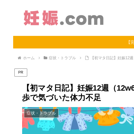
【
ホーム
症状・トラブル
【初マタ日記】妊娠12週
PR
【初マタ日記】妊娠12週（12
歩で気づいた体力不足
症状・トラブル