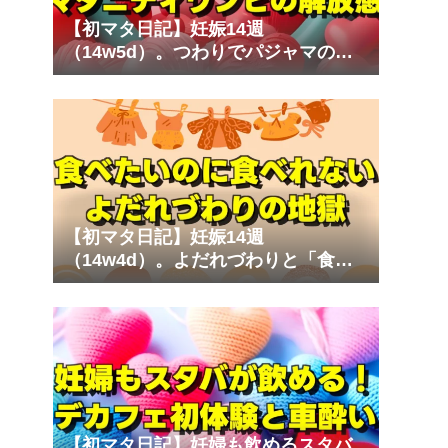
【初マタ日記】妊娠14週
（14w5d）。つわりでパジャマのゴ
ムが苦しい！ストレスフリーなマタ
ニティワンピ
【初マタ日記】妊娠14週
（14w4d）。よだれづわりと「食べ
たいのに食べられない」心の叫び
【初マタ日記】妊婦も飲めるスタバ