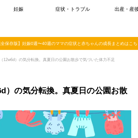
妊娠
症状・トラブル
出産・産
完全保存版】妊娠0週〜40週のママの症状と赤ちゃんの成長まとめはこち
（12w6d）の気分転換。真夏日の公園お散歩で気づいた体力不足
w6d）の気分転換。真夏日の公園お散