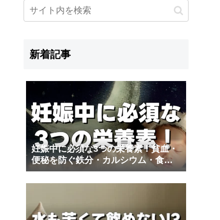
新着記事
妊娠中に必須な3つの栄養素！貧血・
便秘を防ぐ鉄分・カルシウム・食物
繊維｜夫の妊娠体験記③