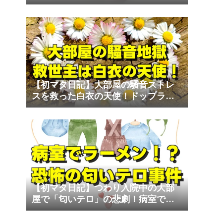
な家族）と退院のリアル
【初マタ日記】大部屋の騒音ストレ
スを救った白衣の天使！ドップラー
心音計の至福
【初マタ日記】つわり入院中の大部
屋で「匂いテロ」の悲劇！病室でラ
ーメンは勘弁して