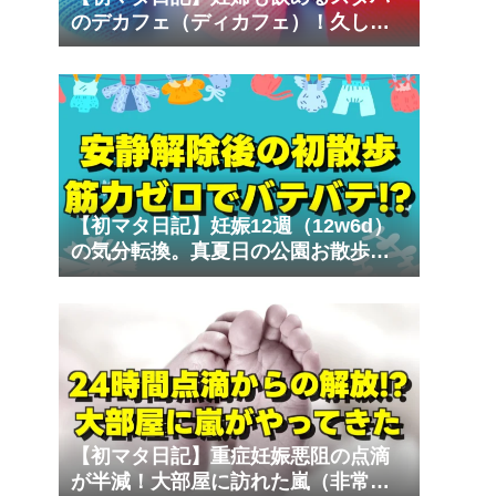
のデカフェ（ディカフェ）！久しぶ
りの外出で車酔いの試練
【初マタ日記】妊娠12週（12w6d）
の気分転換。真夏日の公園お散歩で
気づいた体力不足
【初マタ日記】重症妊娠悪阻の点滴
が半減！大部屋に訪れた嵐（非常識