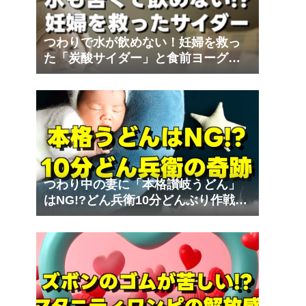
つわりで水が飲めない！妊婦を救っ
た「炭酸サイダー」と食前ヨーグル
ト｜夫の妊娠体験記⑨
つわり中の妻に「本格讃岐うどん」
はNG!?どん兵衛10分どんぶり作戦の
奇跡｜夫の妊娠体験記⑧