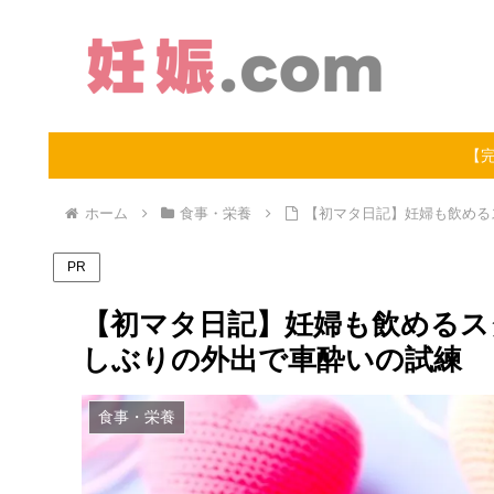
【
ホーム
食事・栄養
【初マタ日記】妊婦も飲める
PR
【初マタ日記】妊婦も飲めるス
しぶりの外出で車酔いの試練
食事・栄養