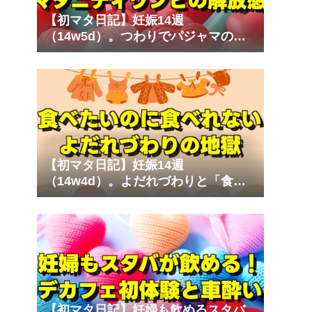
【初マタ日記】妊娠14週
（14w5d）。つわりでパジャマのゴ
ムが苦しい！ストレスフリーなマタ
ニティワンピ
【初マタ日記】妊娠14週
（14w4d）。よだれづわりと「食べ
たいのに食べられない」心の叫び
【初マタ日記】妊婦も飲めるスタバ