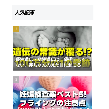
人気記事
優性遺伝・劣性遺伝は「優劣」じゃ
ない。赤ちゃんの見た目に起こる遺
伝の不思議