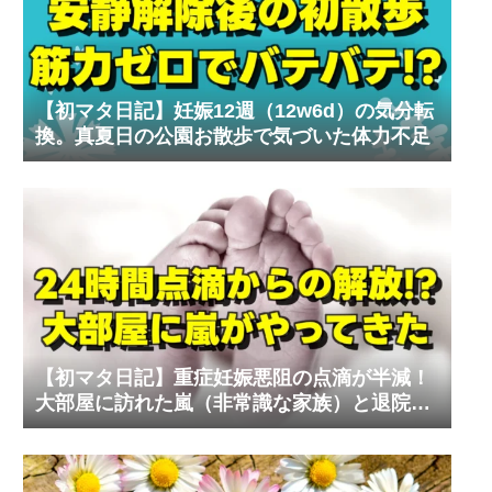
【初マタ日記】妊娠12週（12w6d）の気分転
換。真夏日の公園お散歩で気づいた体力不足
【初マタ日記】重症妊娠悪阻の点滴が半減！
大部屋に訪れた嵐（非常識な家族）と退院の
リアル