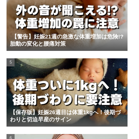
【警告】妊娠21週の急激な体重増加は危険!?
胎動の変化と腰痛対策
【保存版】妊娠26週目は体重1kgへ！後期づ
わりと切迫早産のサイン