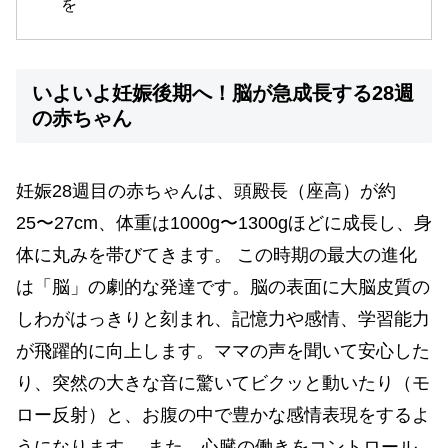
を
いよいよ妊娠後期へ！脳が急成長する28週
の赤ちゃん
妊娠28週目の赤ちゃんは、頭殿長（座高）が約
25〜27cm、体重は1000g〜1300gほどに成長し、身
体に丸みを帯びてきます。 この時期の最大の進化
は「脳」の劇的な発達です。脳の表面に大脳皮質の
しわがはっきりと刻まれ、記憶力や感情、学習能力
が飛躍的に向上します。ママの声を聞いて安心した
り、突然の大きな音に驚いてビクッと動いたり（モ
ロー反射）と、お腹の中で豊かな感情表現をするよ
うになります。 また、心臓の働きをコントロール