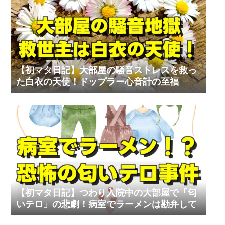
【初マタ日記】大部屋の騒音ストレスを救っ
た白衣の天使！ドップラー心音計の至福
【初マタ日記】つわり入院中の大部屋で「匂
いテロ」の悲劇！病室でラーメンは勘弁して