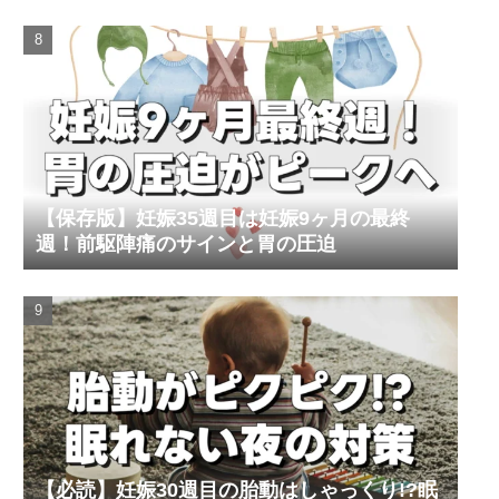
【保存版】妊娠35週目は妊娠9ヶ月の最終
週！前駆陣痛のサインと胃の圧迫
【必読】妊娠30週目の胎動はしゃっくり!?眠