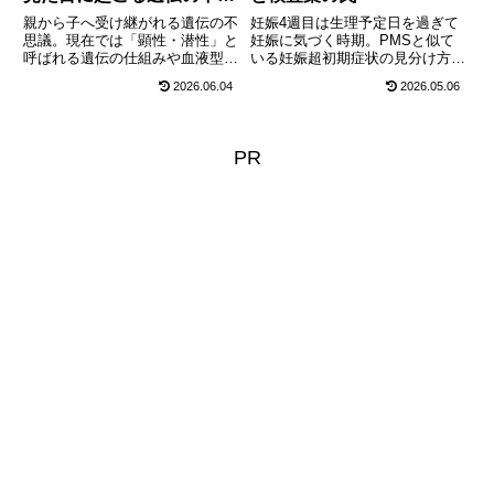
議
親から子へ受け継がれる遺伝の不
妊娠4週目は生理予定日を過ぎて
思議。現在では「顕性・潜性」と
妊娠に気づく時期。PMSと似て
呼ばれる遺伝の仕組みや血液型の
いる妊娠超初期症状の見分け方
法則、そして黒人と白人の両親か
や、妊娠検査薬を使う正しいタイ
2026.06.04
2026.05.06
ら誕生した100万分の1の確率と
ミング、2ミリに成長した赤ちゃ
言われる白い肌の赤ちゃんの感動
んの3胚葉や心臓の形成、絶対に
エピソードを科学的にわかりやす
やってはいけないNG行動と葉酸
く解説します。
の重要性について徹底解説しま
PR
す。