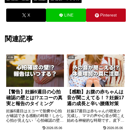
X
LINE
Pinterest
関連記事
妊娠
妊娠
【警告】妊娠6週目の心拍
【感動】お腹の赤ちゃんは
確認の壁とは!?エコーの真
音が聞こえてる！？妊娠17
実と報告のタイミング
週の成長と辛い腰痛対策
妊娠6週目はエコーで胎嚢や心拍
妊娠17週目は赤ちゃんの聴覚が
が確認できる感動の時期！しかし
完成し、ママの声や心音が聞こえ
心拍が見えない「心拍確認の壁」
始める神秘的な時期です。皮下脂
で不安になるママも。本格化する
肪がついてふっくらする胎児の成
2026.05.06
2026.05.06
つわり症状への対処法、絶対過敏
長と合わせて、お腹がせり出すこ