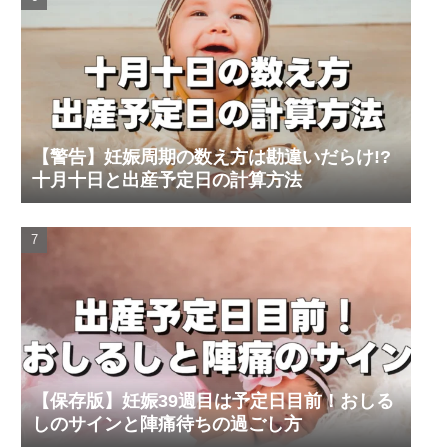
【警告】妊娠周期の数え方は勘違いだらけ!?
十月十日と出産予定日の計算方法
【保存版】妊娠39週目は予定日目前！おしる
しのサインと陣痛待ちの過ごし方