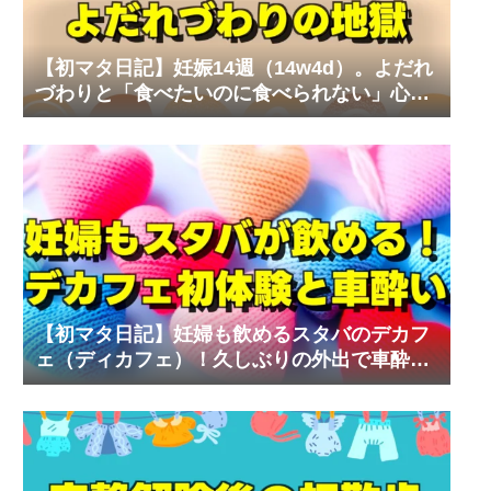
【初マタ日記】妊娠14週（14w4d）。よだれ
づわりと「食べたいのに食べられない」心の
叫び
【初マタ日記】妊婦も飲めるスタバのデカフ
ェ（ディカフェ）！久しぶりの外出で車酔い
の試練