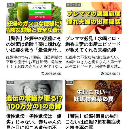
期である8ミリの赤ちゃんの驚異
とで急増する「腰痛」の対策や、
妊娠
出産・産後
的な成長、職場や家族への報告の
便秘・お腹の張りといった安定期
ベストなタイミング、そして絶対
のマイナートラブルの乗り越え方
に必要な葉酸対策を徹底解説しま
を詳しく解説します。
す。
【警告】妊娠中の便秘にそ
プレママ必見！水嶋ヒロ・
の対策は危険？薬に頼れな
絢香夫妻の出産エピソード
い妊婦を救う「最強青汁」
が教えてくれる夫婦の絆
の選び方とおすすめ第1位
妊娠中のつらい便秘、自己判断の
妊娠中の不安な時期に読みたい、
下剤や流行のお茶は胎児に危険か
水嶋ヒロさんと絢香さんの第一子
も！？お腹の赤ちゃんを守りなが
誕生エピソード。困難を乗り越え
ら自然にスッキリしたい妊婦さん
た夫婦の絆や、「神様にウィンク
2026.05.06
2026.06.04
必見です。安全な青汁の選び方
されたよう」と語った心温まる出
と、栄養満点で圧倒的おすすめ第
産報告から、出産に向けた勇気と
妊娠
妊娠
1位「青汁畑」の効果的な飲み方
準備のヒントをお届けします。
を徹底解説します。
優性遺伝・劣性遺伝は「優
【警告】妊娠4週目の生理
劣」じゃない。赤ちゃんの
こないは妊娠!?超初期症状
見た目に起こる遺伝の不思
と検査薬の罠