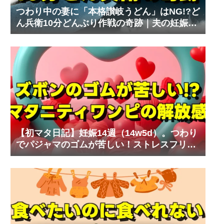
つわり中の妻に「本格讃岐うどん」はNG!?ど
ん兵衛10分どんぶり作戦の奇跡｜夫の妊娠体
験記⑧
【初マタ日記】妊娠14週（14w5d）。つわり
でパジャマのゴムが苦しい！ストレスフリー
なマタニティワンピ