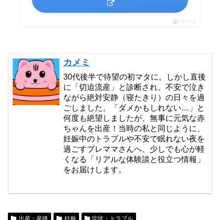
ポチップ
カメミ
30代後半で待望の初マタに。しかし直後
に「切迫流産」と診断され、不安で泣き
ながら絶対安静（寝たきり）の日々を過
ごしました。「ダメかもしれない…」と
何度も絶望しましたが、無事に元気な赤
ちゃんを出産！当時の私と同じように、
妊娠中のトラブルや不安で眠れない夜を
過ごすプレママさんへ、少しでも心が軽
くなる「リアルな体験談と役立つ情報」
をお届けします。
出産・産後
妊娠
症状・トラブル