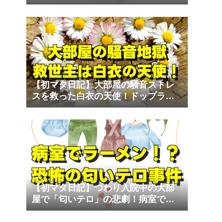
な家族）と退院のリアル
【初マタ日記】大部屋の騒音ストレ
スを救った白衣の天使！ドップラー
心音計の至福
【初マタ日記】つわり入院中の大部
屋で「匂いテロ」の悲劇！病室でラ
ーメンは勘弁して