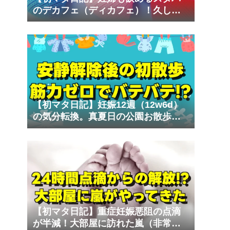
のデカフェ（ディカフェ）！久しぶ
りの外出で車酔いの試練
【初マタ日記】妊娠12週（12w6d）
の気分転換。真夏日の公園お散歩で
気づいた体力不足
【初マタ日記】重症妊娠悪阻の点滴
が半減！大部屋に訪れた嵐（非常識