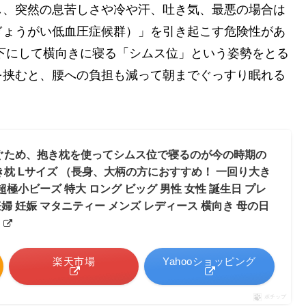
し、突然の息苦しさや冷や汗、吐き気、最悪の場合は
ぎょうがい低血圧症候群）」を引き起こす危険性があ
下にして横向きに寝る「シムス位」という姿勢をとる
を挟むと、腰への負担も減って朝までぐっすり眠れる
ぐため、抱き枕を使ってシムス位で寝るのが今の時期の
枕 Lサイズ （長身、大柄の方におすすめ！ 一回り大き
極小ビーズ 特大 ロング ビッグ 男性 女性 誕生日 プレ
妊婦 妊娠 マタニティー メンズ レディース 横向き 母の日
6
楽天市場
Yahooショッピング
ポチップ