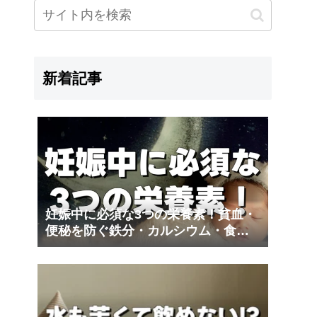
新着記事
妊娠中に必須な3つの栄養素！貧血・
便秘を防ぐ鉄分・カルシウム・食物
繊維｜夫の妊娠体験記③