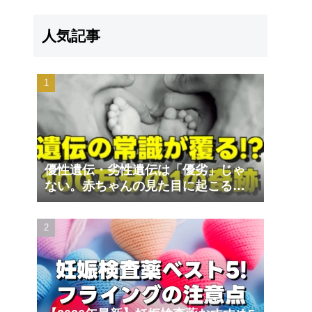
人気記事
優性遺伝・劣性遺伝は「優劣」じゃ
ない。赤ちゃんの見た目に起こる遺
伝の不思議