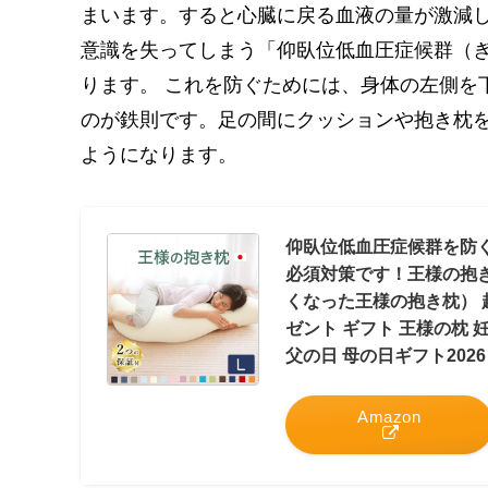
まいます。すると心臓に戻る血液の量が激減
意識を失ってしまう「仰臥位低血圧症候群（
ります。 これを防ぐためには、身体の左側を
のが鉄則です。足の間にクッションや抱き枕
ようになります。
仰臥位低血圧症候群を防
必須対策です！王様の抱き
くなった王様の抱き枕） 超
ゼント ギフト 王様の枕 
父の日 母の日ギフト202
Amazon