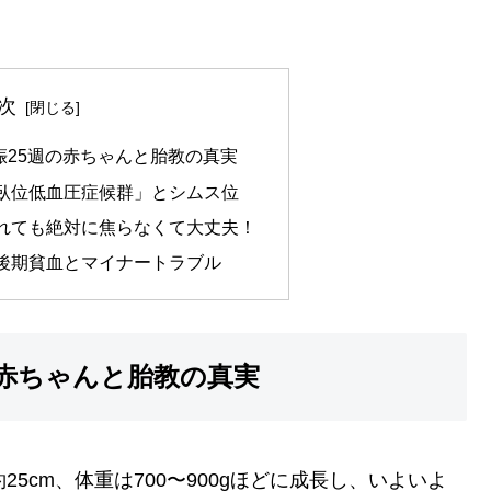
次
娠25週の赤ちゃんと胎教の真実
臥位低血圧症候群」とシムス位
れても絶対に焦らなくて大丈夫！
後期貧血とマイナートラブル
の赤ちゃんと胎教の真実
5cm、体重は700〜900gほどに成長し、いよいよ