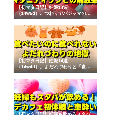
【初マタ日記】妊娠14週
（14w5d）。つわりでパジャマのゴ
ムが苦しい！ストレスフリーなマタ
ニティワンピ
【初マタ日記】妊娠14週
（14w4d）。よだれづわりと「食べ
たいのに食べられない」心の叫び
【初マタ日記】妊婦も飲めるスタバ