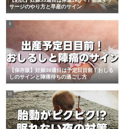
【必読】妊娠33週目は体重2kgへ！会陰マッ
サージのやり方と早産のサイン
【保存版】妊娠39週目は予定日目前！おしる
しのサインと陣痛待ちの過ごし方