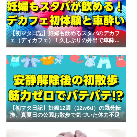
【初マタ日記】妊婦も飲めるスタバのデカフ
ェ（ディカフェ）！久しぶりの外出で車酔い
の試練
【初マタ日記】妊娠12週（12w6d）の気分転
換。真夏日の公園お散歩で気づいた体力不足