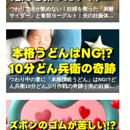
つわりで水が飲めない！妊婦を救った「炭酸
サイダー」と食前ヨーグルト｜夫の妊娠体験
記⑨
つわり中の妻に「本格讃岐うどん」はNG!?ど
ん兵衛10分どんぶり作戦の奇跡｜夫の妊娠体
験記⑧