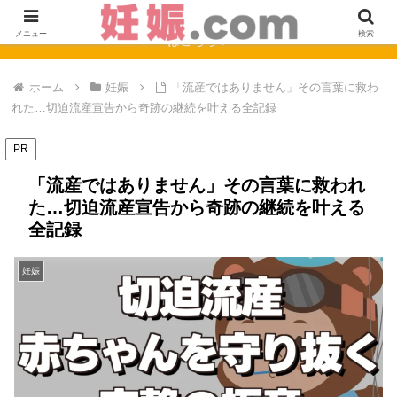
【完全保存版】妊娠0週〜40週のママの症状と赤ちゃんの成長まとめ
メニュー
検索
はこちら！
ホーム
妊娠
「流産ではありません」その言葉に救わ
れた…切迫流産宣告から奇跡の継続を叶える全記録
PR
「流産ではありません」その言葉に救われ
た…切迫流産宣告から奇跡の継続を叶える
全記録
妊娠