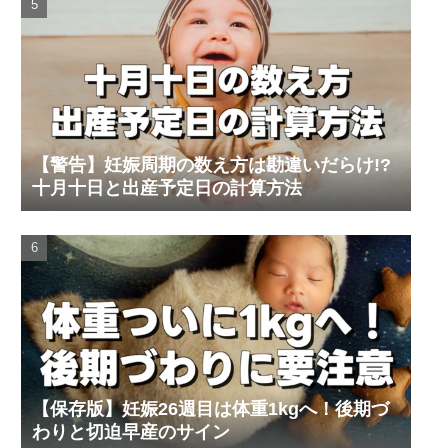
【警告】妊娠周期の数え方は勘違いだらけ!?
十月十日と出産予定日の計算方法
【保存版】妊娠26週目は体重1kgへ！後期づ
わりと切迫早産のサイン