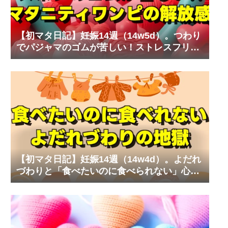
【初マタ日記】妊娠14週（14w5d）。つわり
でパジャマのゴムが苦しい！ストレスフリー
なマタニティワンピ
【初マタ日記】妊娠14週（14w4d）。よだれ
づわりと「食べたいのに食べられない」心の
叫び