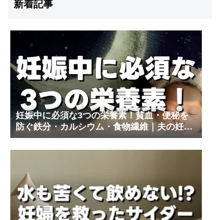
新着記事
妊娠中に必須な3つの栄養素！貧血・便秘を
防ぐ鉄分・カルシウム・食物繊維｜夫の妊娠
体験記③