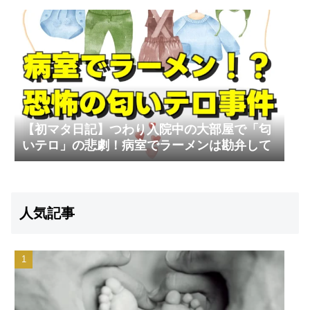
【初マタ日記】つわり入院中の大部屋で「匂
いテロ」の悲劇！病室でラーメンは勘弁して
人気記事