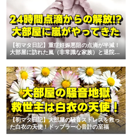
【初マタ日記】重症妊娠悪阻の点滴が半減！
大部屋に訪れた嵐（非常識な家族）と退院の
リアル
【初マタ日記】大部屋の騒音ストレスを救っ
た白衣の天使！ドップラー心音計の至福