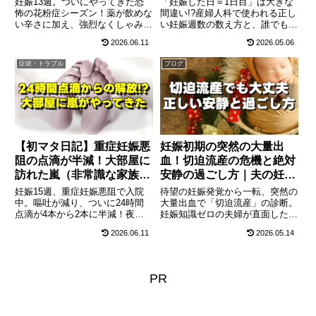
妊娠13週。ついにやってきた恐
「妊娠した日＝1日目」は大きな
怖の花粉症シーズン！薬が飲めな
間違い!?産婦人科で使われる正し
い辛さに加え、強烈なくしゃみを
い妊娠週数の数え方と、誰でも簡
するたびにお腹に激痛が走り「赤
単に出産予定日がわかる計算方法
2026.06.11
2026.05.06
ちゃんが出てきちゃうのでは!?」
（ネーゲレの概算法）をわかりや
と不安に…。妊婦の花粉症対策
すく解説。生理不順の場合のズレ
症状・トラブル
ブログ
と、絶対にやってはいけない注意
や、エコーによる予定日修正、妊
点をまとめました。
娠判明後に今すぐ始めるべき葉酸
対策まで、プレママ必見の基礎知
識をまとめました。
【初マタ日記】重症妊娠悪
妊娠初期の突然の大量出
阻の点滴が半減！大部屋に
血！切迫流産の危機と絶対
訪れた嵐（非常識な家族）
安静の過ごし方｜夫の妊娠
と退院のリアル
体験記①
妊娠15週、重症妊娠悪阻で入院
待望の妊娠発覚から一転、突然の
中。嘔吐が減り、ついに24時間
大量出血で「切迫流産」の診断。
点滴が4本から2本に半減！夜は
妊娠知識ゼロの夫婦が直面した恐
管から開放される喜びに浸るのも
怖と、絶対安静の日々を夫（主
2026.06.11
2026.05.14
束の間、大部屋に同室者の家族が
夫）目線で綴る体験記連載第1
「熱のある子ども」を連れて面会
回。切迫流産の正しい知識と、妻
にやってきて大パニック！嵐のよ
を守るために夫ができるサポート
うな大部屋退院ラッシュのリアル
方法をリアルな経験から解説しま
PR
を綴ります。
す。