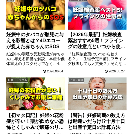
妊娠中のタバコが胎児に与
【2026年最新】妊娠検査
える影響とは？4Dエコー
薬おすすめ5選！フライン
が捉えた赤ちゃんのSOS
グの注意点といつから使え
るか
妊娠中の喫煙や受動喫煙が赤ちゃ
「妊娠検査薬はいつから使え
んに与える影響を解説。早産や低
る？」「生理予定日前にフライン
体重児のリスクだけでなく、4D
グ検査しても大丈夫？」そんなプ
エコーで判明したお腹の中で苦し
レママの疑問を解決！正しい検査
2026.06.04
2026.05.27
む胎児の様子や、見落としがちな
のタイミングと、早く知りたい・
三次喫煙の危険性、今すぐできる
結果を残したいなどの目的別おす
症状・トラブル
出産・産後
対策をまとめました。
すめ妊娠検査薬（ドゥーテスト、
チェックワン等）を徹底解説。陽
性反応後にすぐやるべき必須の準
備もまとめました。
【初マタ日記】妊婦の花粉
【警告】妊娠周期の数え方
症が辛い！薬が飲めない恐
は勘違いだらけ!?十月十日
怖とくしゃみで腹痛のリア
と出産予定日の計算方法
ル