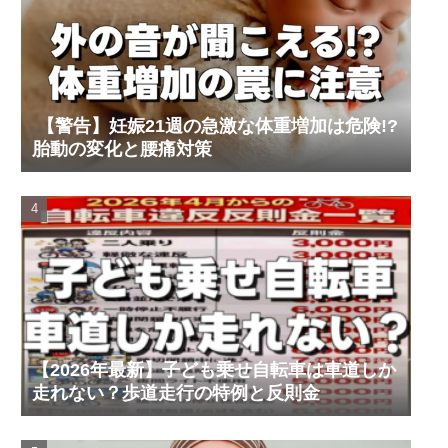
【警告】妊娠21週の急激な体重増加は危険!?
胎動の変化と腰痛対策
【2026年最新】子ども乗せ自転車は車道しか
走れない？歩道走行の特例と反則金