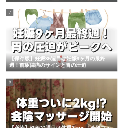
【保存版】妊娠35週目は妊娠9ヶ月の最終
週！前駆陣痛のサインと胃の圧迫