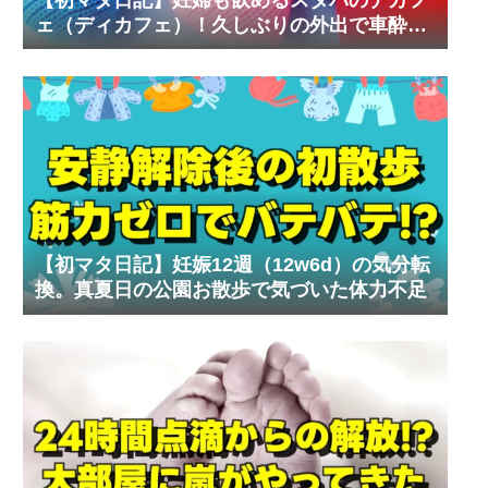
ェ（ディカフェ）！久しぶりの外出で車酔い
の試練
【初マタ日記】妊娠12週（12w6d）の気分転
換。真夏日の公園お散歩で気づいた体力不足