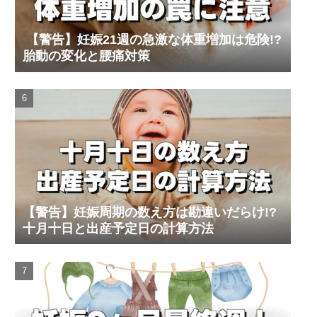
【警告】妊娠21週の急激な体重増加は危険!?
胎動の変化と腰痛対策
【警告】妊娠周期の数え方は勘違いだらけ!?
十月十日と出産予定日の計算方法