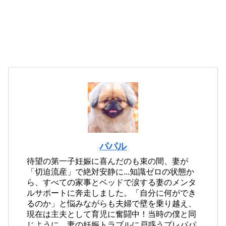
パパル
待望の第一子妊娠に喜んだのも束の間、妻が
「切迫流産」で絶対安静に...知識ゼロの状態か
ら、すべての家事とベッドで涙する妻のメンタ
ルサポートに奔走しました。「自分に何ができ
るのか」と悩みながらも夫婦で壁を乗り越え、
現在は主夫として育児に奮闘中！当時の僕と同
じように、妻の妊娠トラブルに戸惑うプレパパ