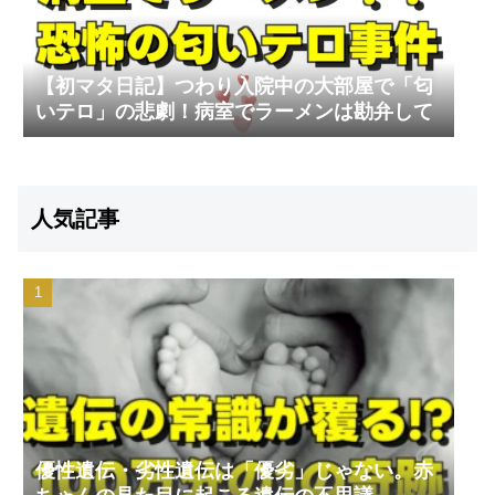
【初マタ日記】つわり入院中の大部屋で「匂
いテロ」の悲劇！病室でラーメンは勘弁して
人気記事
優性遺伝・劣性遺伝は「優劣」じゃない。赤