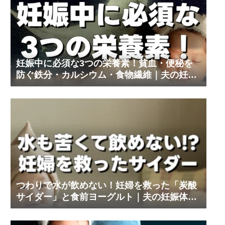
妊娠中に必須な3つの栄養素！貧血・便秘を
防ぐ鉄分・カルシウム・食物繊維｜夫の妊娠
体験記③
つわりで水が飲めない！妊婦を救った「炭酸
サイダー」と食前ヨーグルト｜夫の妊娠体験
記⑨