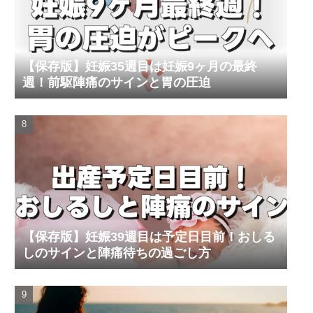
【保存版】妊娠35週目は妊娠9ヶ月の最終
週！前駆陣痛のサインと胃の圧迫
【保存版】妊娠39週目は予定日目前！おしる
しのサインと陣痛待ちの過ごし方