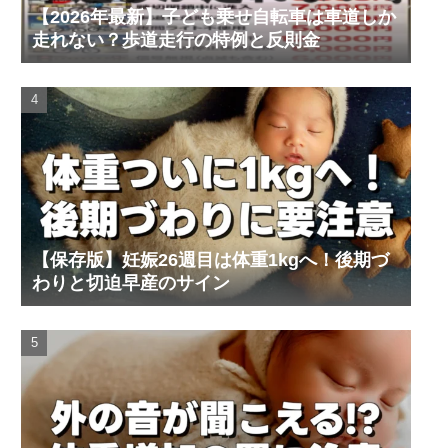
【2026年最新】子ども乗せ自転車は車道しか
走れない？歩道走行の特例と反則金
【保存版】妊娠26週目は体重1kgへ！後期づ
わりと切迫早産のサイン