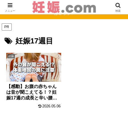
【完全保存版】妊娠0週〜40週のママの症状と赤ちゃんの成長まとめ
メニュー
検索
はこちら！
PR
妊娠17週目
妊娠
【感動】お腹の赤ちゃん
は音が聞こえてる！？妊
娠17週の成長と辛い腰痛
対策
2026.05.06