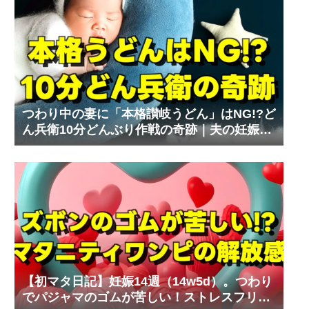
つわり中の妻に「本格讃岐うどん」はNG!?ど
ん兵衛10分どんぶり作戦の奇跡｜夫の妊娠体
験記⑧
【初マタ日記】妊娠14週（14w5d）。つわり
でパジャマのゴムが苦しい！ストレスフリー