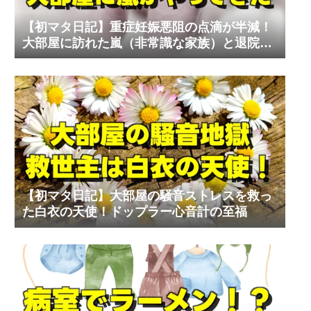
【初マタ日記】重症妊娠悪阻の点滴が半減！
大部屋に訪れた嵐（非常識な家族）と退院の
リアル
【初マタ日記】大部屋の騒音ストレスを救っ
た白衣の天使！ドップラー心音計の至福