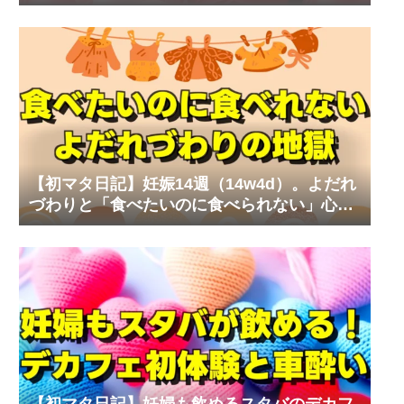
なマタニティワンピ
【初マタ日記】妊娠14週（14w4d）。よだれ
づわりと「食べたいのに食べられない」心の
叫び
【初マタ日記】妊婦も飲めるスタバのデカフ