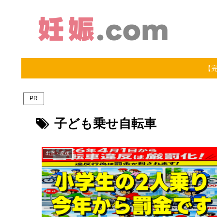
【
PR
子ども乗せ自転車
出産・産後