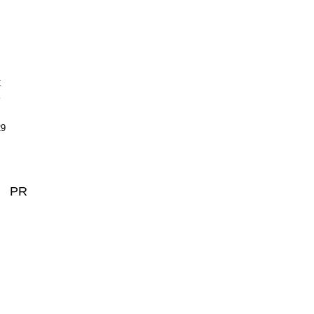
車
ち
29
PR