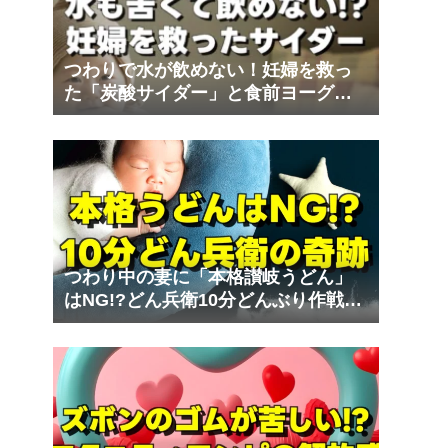
つわりで水が飲めない！妊婦を救っ
た「炭酸サイダー」と食前ヨーグル
ト｜夫の妊娠体験記⑨
つわり中の妻に「本格讃岐うどん」
はNG!?どん兵衛10分どんぶり作戦の
奇跡｜夫の妊娠体験記⑧