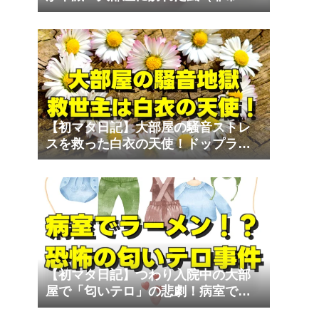
な家族）と退院のリアル
【初マタ日記】大部屋の騒音ストレ
スを救った白衣の天使！ドップラー
心音計の至福
【初マタ日記】つわり入院中の大部
屋で「匂いテロ」の悲劇！病室でラ
ーメンは勘弁して