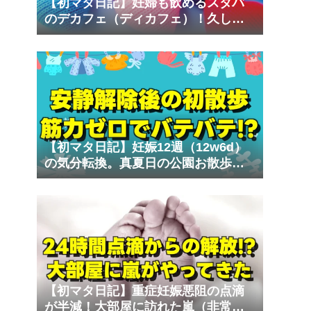
【初マタ日記】妊婦も飲めるスタバ
のデカフェ（ディカフェ）！久しぶ
りの外出で車酔いの試練
【初マタ日記】妊娠12週（12w6d）
の気分転換。真夏日の公園お散歩で
気づいた体力不足
【初マタ日記】重症妊娠悪阻の点滴
が半減！大部屋に訪れた嵐（非常識