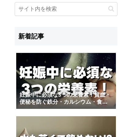
新着記事
妊娠中に必須な3つの栄養素！貧血・
便秘を防ぐ鉄分・カルシウム・食物
繊維｜夫の妊娠体験記③