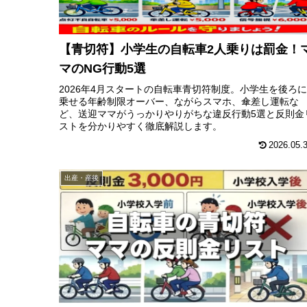
【青切符】小学生の自転車2人乗りは罰金！
マのNG行動5選
2026年4月スタートの自転車青切符制度。小学生を後ろに
乗せる年齢制限オーバー、ながらスマホ、傘差し運転な
ど、送迎ママがうっかりやりがちな違反行動5選と反則金
ストを分かりやすく徹底解説します。
2026.05.
出産・産後