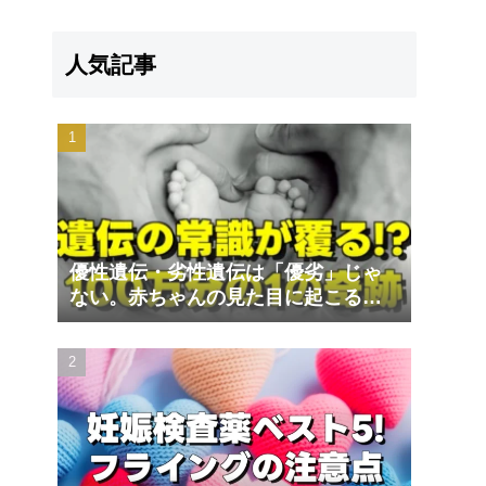
人気記事
優性遺伝・劣性遺伝は「優劣」じゃ
ない。赤ちゃんの見た目に起こる遺
伝の不思議