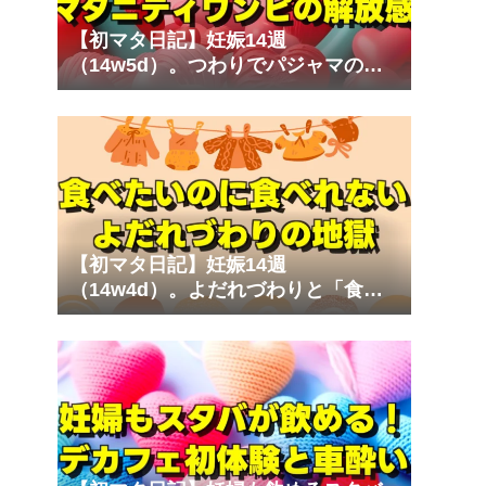
【初マタ日記】妊娠14週
（14w5d）。つわりでパジャマのゴ
ムが苦しい！ストレスフリーなマタ
ニティワンピ
【初マタ日記】妊娠14週
（14w4d）。よだれづわりと「食べ
たいのに食べられない」心の叫び