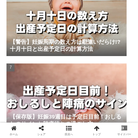
【警告】妊娠周期の数え方は勘違いだらけ!?
十月十日と出産予定日の計算方法
【保存版】妊娠39週目は予定日目前！おしる
しのサインと陣痛待ちの過ごし方
ホーム
シェア
目次へ
トップ
サイドバー