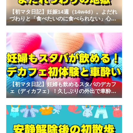
【初マタ日記】妊娠14週（14w4d）。よだれ
づわりと「食べたいのに食べられない」心の
叫び
【初マタ日記】妊婦も飲めるスタバのデカフ
ェ（ディカフェ）！久しぶりの外出で車酔い
の試練