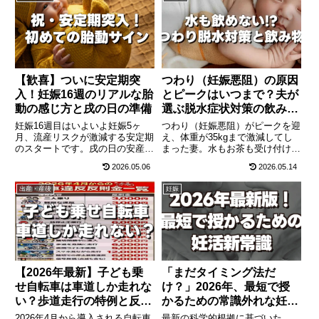
娠中期特有のトラブルも急増しま
す。赤ちゃんの成長と今すぐやる
べき妊娠線ケアを徹底解説しま
す。
【歓喜】ついに安定期突
つわり（妊娠悪阻）の原因
入！妊娠16週のリアルな胎
とピークはいつまで？夫が
動の感じ方と戌の日の準備
選ぶ脱水症状対策の飲み物
｜夫の妊娠体験記⑤
妊娠16週目はいよいよ妊娠5ヶ
つわり（妊娠悪阻）がピークを迎
月、流産リスクが激減する安定期
え、体重が35kgまで激減してし
のスタートです。戌の日の安産祈
まった妻。水もお茶も受け付けな
願の準備や、早い人では感じ始め
い絶望的な状況の中で、唯一飲め
2026.05.06
2026.05.14
る「初めての胎動」のリアルな感
た「予想外の飲み物」とは？脱水
覚について解説します。つわり明
症状を防ぐための夫の買い出しの
出産・産後
妊娠
けの急激な体重増加や鉄分不足の
工夫と、コロコロ変わる妊婦の味
対策と合わせて、お腹の赤ちゃん
覚変化への対応を主夫目線で綴る
の成長過程をまとめました。
妊娠体験記第5回。
【2026年最新】子ども乗
「まだタイミング法だ
せ自転車は車道しか走れな
け？」2026年、最短で授
い？歩道走行の特例と反則
かるための常識外れな妊活
金
新ルール
2026年4月から導入される自転車
最新の科学的根拠に基づいた