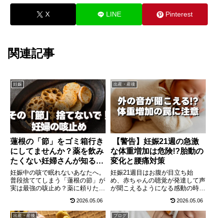
X
LINE
Pinterest
関連記事
妊娠
出産・産後
蓮根の「節」をゴミ箱行き
【警告】妊娠21週の急激
にしてませんか？薬を飲み
な体重増加は危険!?胎動の
たくない妊婦さんが知るべ
変化と腰痛対策
き、天然の咳止めシロップ
妊娠中の咳で眠れないあなたへ。
妊娠21週目はお腹が目立ち始
普段捨ててしまう「蓮根の節」が
め、赤ちゃんの聴覚が発達して声
実は最強の咳止め？薬に頼りたく
が聞こえるようになる感動の時
ないママにおすすめの、自宅で作
期！しかし急激な体重増加による
2026.05.06
2026.05.06
れる簡単シロップレシピを紹介し
妊娠高血圧症候群のリスクや、激
ます。
しい腰痛、夜中の足のつりなど妊
出産・産後
ブログ