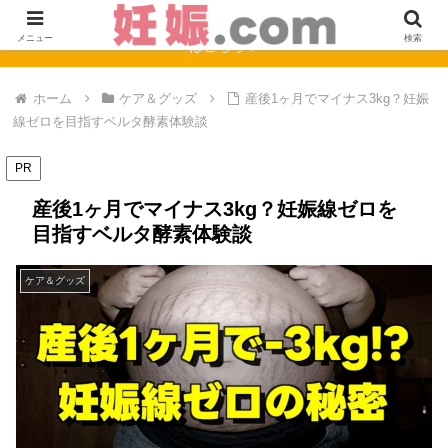
【完全保存版】妊娠0週〜40週のママの症状と赤ちゃんの成長まとめ
メニュー
検索
はこちら！
ホーム
ケア＆グッズ
産後1ヶ月でマイナス3kg？妊娠
線ゼロを目指すベルタ酵素体験談
PR
産後1ヶ月でマイナス3kg？妊娠線ゼロを
目指すベルタ酵素体験談
ケア＆グッズ