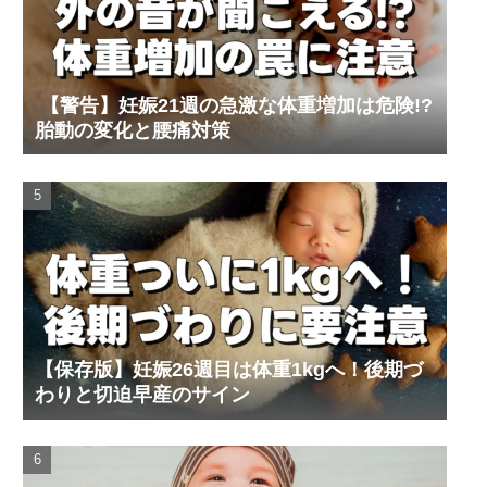
【警告】妊娠21週の急激な体重増加は危険!?
胎動の変化と腰痛対策
【保存版】妊娠26週目は体重1kgへ！後期づ
わりと切迫早産のサイン