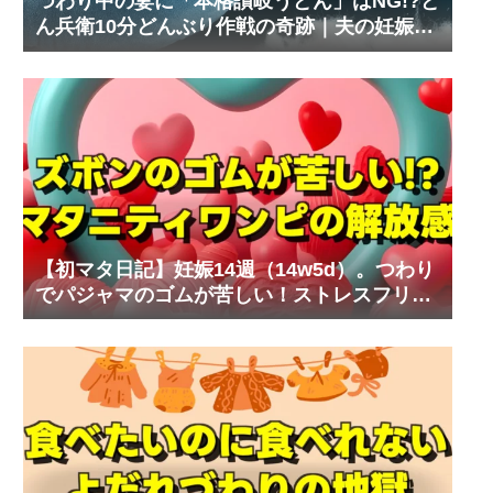
つわり中の妻に「本格讃岐うどん」はNG!?ど
ん兵衛10分どんぶり作戦の奇跡｜夫の妊娠体
験記⑧
【初マタ日記】妊娠14週（14w5d）。つわり
でパジャマのゴムが苦しい！ストレスフリー
なマタニティワンピ