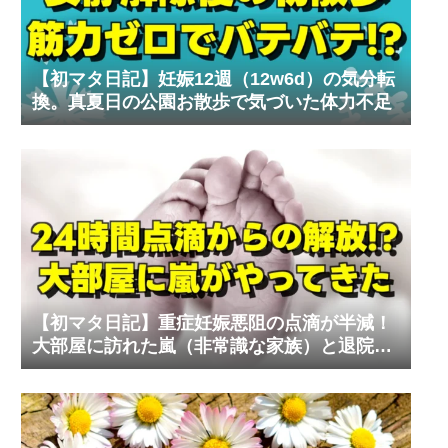
【初マタ日記】妊娠12週（12w6d）の気分転
換。真夏日の公園お散歩で気づいた体力不足
【初マタ日記】重症妊娠悪阻の点滴が半減！
大部屋に訪れた嵐（非常識な家族）と退院の
リアル