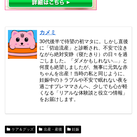
カメミ
30代後半で待望の初マタに。しかし直後
に「切迫流産」と診断され、不安で泣き
ながら絶対安静（寝たきり）の日々を過
ごしました。「ダメかもしれない…」と
何度も絶望しましたが、無事に元気な赤
ちゃんを出産！当時の私と同じように、
妊娠中のトラブルや不安で眠れない夜を
過ごすプレママさんへ、少しでも心が軽
くなる「リアルな体験談と役立つ情報」
をお届けします。
ケア＆グッズ
出産・産後
妊娠