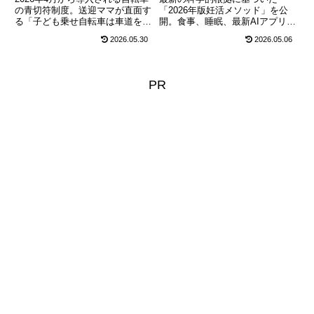
の青切符制度。送迎ママが直面す
「2026年版妊活メソッド」を公
る「子ども乗せ自転車は車道を走
開。食事、睡眠、最新AIアプリの
るべき？」という不安に対し、幼
活用法から、意外なNG習慣まで
2026.05.30
2026.05.06
児同乗時の歩道走行の特例ルール
詳しく解説します。30代からの
や、注意すべき反則金リストを徹
妊活に不安を感じている方へ、体
底解説します。
と心を整えて赤ちゃんを迎え入れ
るための具体的なヒントをお届け
PR
します。