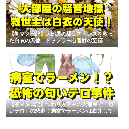
【初マタ日記】大部屋の騒音ストレスを救っ
た白衣の天使！ドップラー心音計の至福
【初マタ日記】つわり入院中の大部屋で「匂
いテロ」の悲劇！病室でラーメンは勘弁して