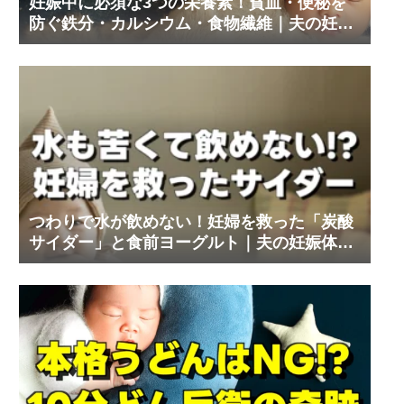
妊娠中に必須な3つの栄養素！貧血・便秘を
防ぐ鉄分・カルシウム・食物繊維｜夫の妊娠
体験記③
つわりで水が飲めない！妊婦を救った「炭酸
サイダー」と食前ヨーグルト｜夫の妊娠体験
記⑨