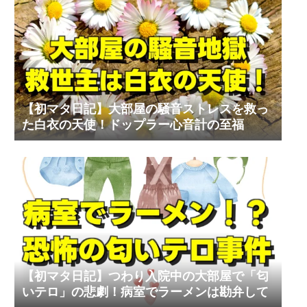
【初マタ日記】大部屋の騒音ストレスを救っ
た白衣の天使！ドップラー心音計の至福
【初マタ日記】つわり入院中の大部屋で「匂
いテロ」の悲劇！病室でラーメンは勘弁して