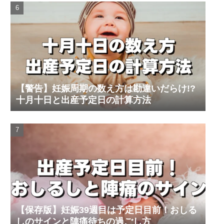
【警告】妊娠周期の数え方は勘違いだらけ!?
十月十日と出産予定日の計算方法
【保存版】妊娠39週目は予定日目前！おしる
しのサインと陣痛待ちの過ごし方