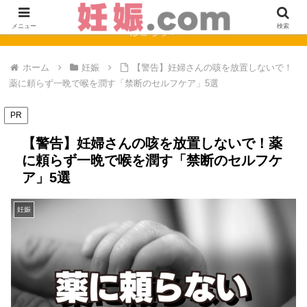
【完全保存版】妊娠0週〜40週のママの症状と赤ちゃんの成長まとめ
メニュー
検索
はこちら！
ホーム
妊娠
【警告】妊婦さんの咳を放置しないで！
薬に頼らず一晩で喉を潤す「禁断のセルフケア」5選
PR
【警告】妊婦さんの咳を放置しないで！薬
に頼らず一晩で喉を潤す「禁断のセルフケ
ア」5選
妊娠