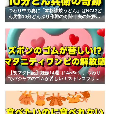
つわり中の妻に「本格讃岐うどん」はNG!?ど
ん兵衛10分どんぶり作戦の奇跡｜夫の妊娠体
験記⑧
【初マタ日記】妊娠14週（14w5d）。つわり
でパジャマのゴムが苦しい！ストレスフリー
なマタニティワンピ