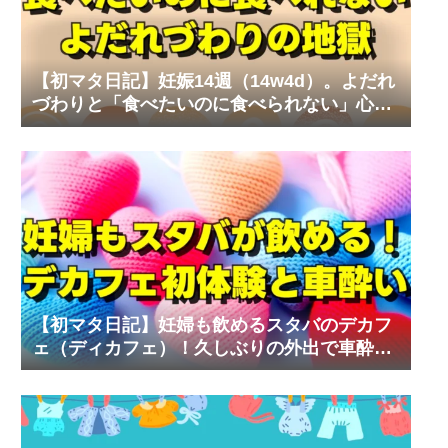
【初マタ日記】妊娠14週（14w4d）。よだれ
づわりと「食べたいのに食べられない」心の
叫び
【初マタ日記】妊婦も飲めるスタバのデカフ
ェ（ディカフェ）！久しぶりの外出で車酔い
の試練