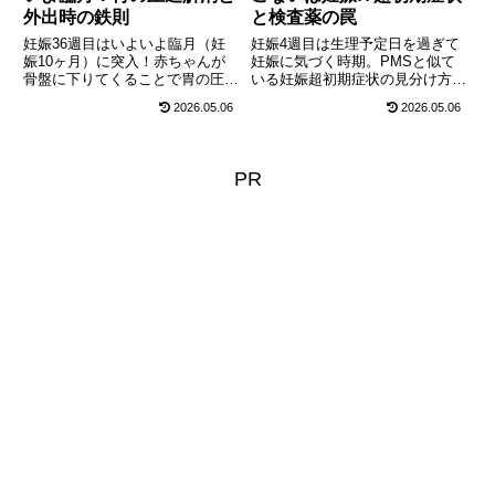
外出時の鉄則
と検査薬の罠
妊娠36週目はいよいよ臨月（妊
妊娠4週目は生理予定日を過ぎて
娠10ヶ月）に突入！赤ちゃんが
妊娠に気づく時期。PMSと似て
骨盤に下りてくることで胃の圧迫
いる妊娠超初期症状の見分け方
が取れ、後期づわりがスッキリ解
や、妊娠検査薬を使う正しいタイ
2026.05.06
2026.05.06
消するママが急増します。一方で
ミング、2ミリに成長した赤ちゃ
恥骨痛はピークに。いつ破水して
んの3胚葉や心臓の形成、絶対に
もおかしくない時期の外出時の鉄
やってはいけないNG行動と葉酸
則や、出産に向けた体力づくり・
の重要性について徹底解説しま
PR
栄養補給について徹底解説しま
す。
す。