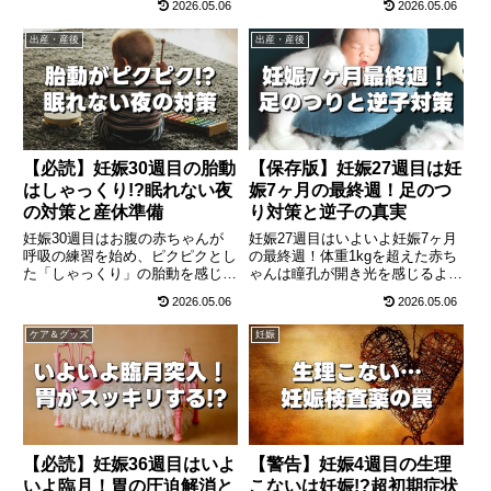
2026.05.06
2026.05.06
対処法、医師に相談すべき症状ま
す。着床出血の症状や、1ミリ未
で、初めての妊娠でも安心して過
満の胎芽の驚くべき成長、今日か
出産・産後
出産・産後
ごせるチェックリストをお届けし
ら絶対にやめるべきアルコール・
ます。
タバコの影響と必須の葉酸対策ま
で最新情報で徹底解説します。
【必読】妊娠30週目の胎動
【保存版】妊娠27週目は妊
はしゃっくり!?眠れない夜
娠7ヶ月の最終週！足のつ
の対策と産休準備
り対策と逆子の真実
妊娠30週目はお腹の赤ちゃんが
妊娠27週目はいよいよ妊娠7ヶ月
呼吸の練習を始め、ピクピクとし
の最終週！体重1kgを超えた赤ち
た「しゃっくり」の胎動を感じる
ゃんは瞳孔が開き光を感じるよう
感動の時期！一方でママは胃の圧
になります。夜中に激痛が走る
2026.05.06
2026.05.06
迫や頻尿で眠れない夜が増えま
「足のつり（こむら返り）」の原
す。後期特有のマイナートラブル
因と予防法、健診で逆子と言われ
ケア＆グッズ
妊娠
対策や、産休に入る今の時期に確
た時の正しい知識、妊娠後期に向
認したい里帰り出産の準備、ラス
けた入院準備について徹底解説し
トスパートの妊娠線ケアを徹底解
ます。
説します。
【必読】妊娠36週目はいよ
【警告】妊娠4週目の生理
いよ臨月！胃の圧迫解消と
こないは妊娠!?超初期症状