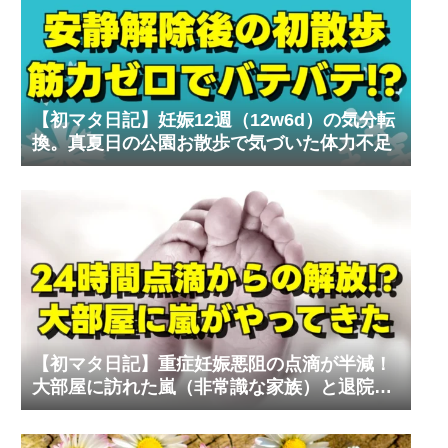
【初マタ日記】妊娠12週（12w6d）の気分転
換。真夏日の公園お散歩で気づいた体力不足
【初マタ日記】重症妊娠悪阻の点滴が半減！
大部屋に訪れた嵐（非常識な家族）と退院の
リアル