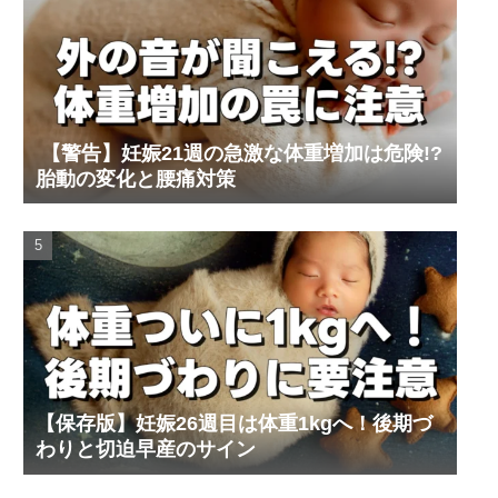
【警告】妊娠21週の急激な体重増加は危険!?
胎動の変化と腰痛対策
【保存版】妊娠26週目は体重1kgへ！後期づ
わりと切迫早産のサイン