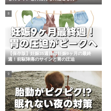
【保存版】妊娠35週目は妊娠9ヶ月の最終
週！前駆陣痛のサインと胃の圧迫