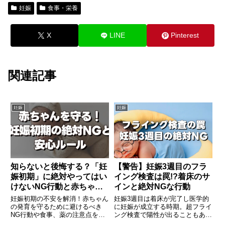
妊娠
食事・栄養
X
LINE
Pinterest
関連記事
妊娠
妊娠
知らないと後悔する？「妊
【警告】妊娠3週目のフラ
娠初期」に絶対やってはい
イング検査は罠!?着床のサ
けないNG行動と赤ちゃん
インと絶対NGな行動
を守る7つの約束
妊娠初期の不安を解消！赤ちゃん
妊娠3週目は着床が完了し医学的
の発育を守るために避けるべき
に妊娠が成立する時期。超フライ
NG行動や食事、薬の注意点を徹
ング検査で陽性が出ることもあり
底解説。葉酸の摂り方やつわりの
ますが、すぐの病院受診はNGで