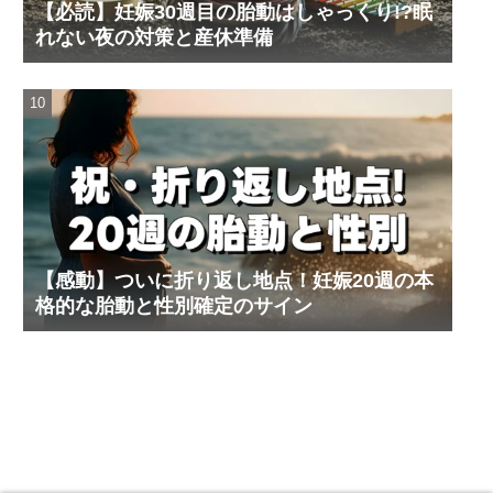
【必読】妊娠30週目の胎動はしゃっくり!?眠
れない夜の対策と産休準備
【感動】ついに折り返し地点！妊娠20週の本
格的な胎動と性別確定のサイン