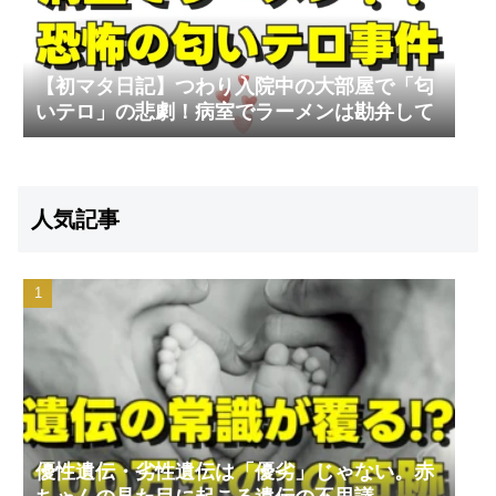
【初マタ日記】つわり入院中の大部屋で「匂
いテロ」の悲劇！病室でラーメンは勘弁して
人気記事
優性遺伝・劣性遺伝は「優劣」じゃない。赤