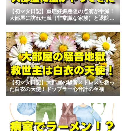
【初マタ日記】重症妊娠悪阻の点滴が半減！
大部屋に訪れた嵐（非常識な家族）と退院の
リアル
【初マタ日記】大部屋の騒音ストレスを救っ
た白衣の天使！ドップラー心音計の至福