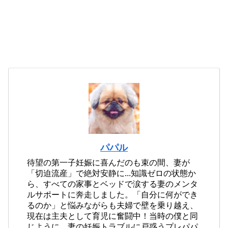
パパル
待望の第一子妊娠に喜んだのも束の間、妻が
「切迫流産」で絶対安静に...知識ゼロの状態か
ら、すべての家事とベッドで涙する妻のメンタ
ルサポートに奔走しました。「自分に何ができ
るのか」と悩みながらも夫婦で壁を乗り越え、
現在は主夫として育児に奮闘中！当時の僕と同
じように、妻の妊娠トラブルに戸惑うプレパパ