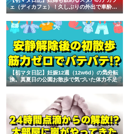
ェ（ディカフェ）！久しぶりの外出で車酔い
の試練
【初マタ日記】妊娠12週（12w6d）の気分転
換。真夏日の公園お散歩で気づいた体力不足