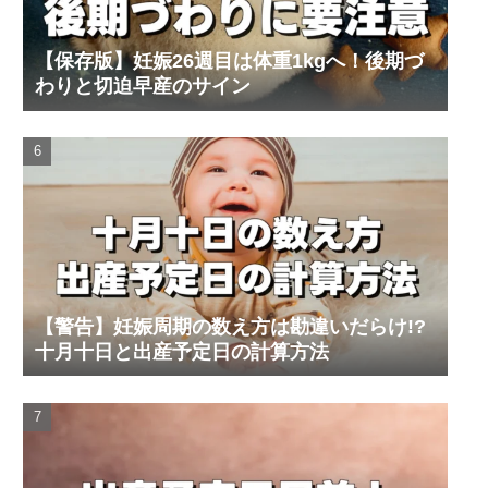
【保存版】妊娠26週目は体重1kgへ！後期づ
わりと切迫早産のサイン
【警告】妊娠周期の数え方は勘違いだらけ!?
十月十日と出産予定日の計算方法