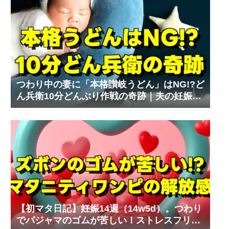
つわり中の妻に「本格讃岐うどん」はNG!?ど
ん兵衛10分どんぶり作戦の奇跡｜夫の妊娠体
験記⑧
【初マタ日記】妊娠14週（14w5d）。つわり
でパジャマのゴムが苦しい！ストレスフリー