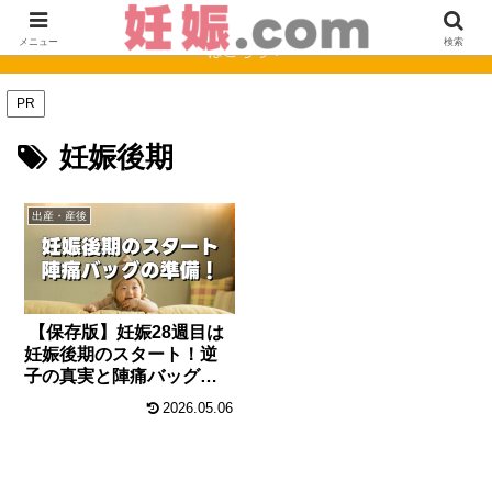
【完全保存版】妊娠0週〜40週のママの症状と赤ちゃんの成長まとめ
メニュー
検索
はこちら！
PR
妊娠後期
出産・産後
【保存版】妊娠28週目は
妊娠後期のスタート！逆
子の真実と陣痛バッグの
準備
2026.05.06