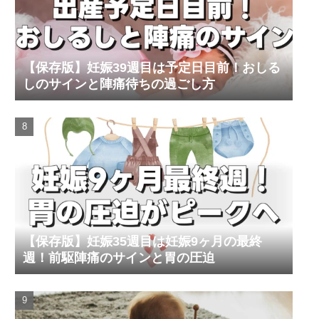
【保存版】妊娠39週目は予定日目前！おしる
しのサインと陣痛待ちの過ごし方
【保存版】妊娠35週目は妊娠9ヶ月の最終
週！前駆陣痛のサインと胃の圧迫