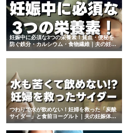
妊娠中に必須な3つの栄養素！貧血・便秘を
防ぐ鉄分・カルシウム・食物繊維｜夫の妊娠
体験記③
つわりで水が飲めない！妊婦を救った「炭酸
サイダー」と食前ヨーグルト｜夫の妊娠体験
記⑨