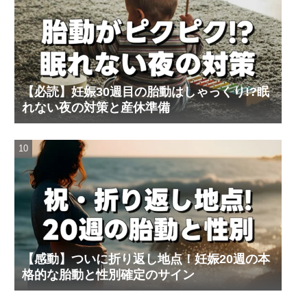
【必読】妊娠30週目の胎動はしゃっくり!?眠
れない夜の対策と産休準備
【感動】ついに折り返し地点！妊娠20週の本
格的な胎動と性別確定のサイン