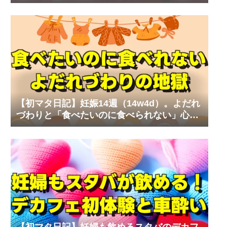
なマタニティワンピ
【初マタ日記】妊娠14週（14w4d）。よだれ
づわりと「食べたいのに食べられない」心の
叫び
【初マタ日記】妊婦も飲めるスタバのデカフ