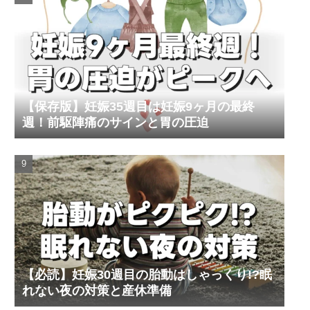
【保存版】妊娠35週目は妊娠9ヶ月の最終
週！前駆陣痛のサインと胃の圧迫
【必読】妊娠30週目の胎動はしゃっくり!?眠
れない夜の対策と産休準備