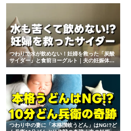
つわりで水が飲めない！妊婦を救った「炭酸
サイダー」と食前ヨーグルト｜夫の妊娠体験
記⑨
つわり中の妻に「本格讃岐うどん」はNG!?ど