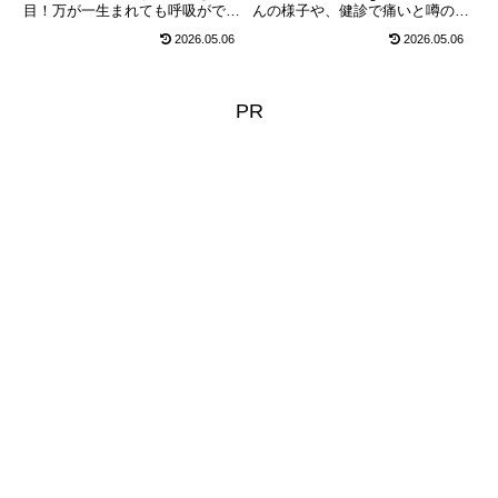
目！万が一生まれても呼吸ができ
んの様子や、健診で痛いと噂の
るレベルに成長します。一方でマ
「内診グリグリ（卵膜剥離）」の
2026.05.06
2026.05.06
マは胃の圧迫や歩くのも辛い恥骨
真実、陣痛を促すジンクス、いつ
痛が限界に。危険な「前期破水」
お産が始まっても慌てない陣痛待
と尿漏れの見分け方、退院後に困
ちの過ごし方や産後準備について
らない赤ちゃんスペースの作り
徹底解説します。
PR
方、必須のケアを徹底解説しま
す。