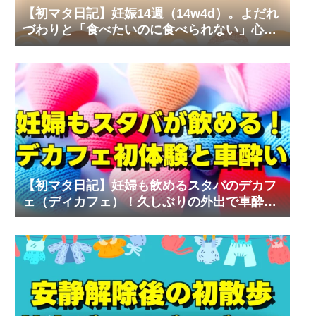
【初マタ日記】妊娠14週（14w4d）。よだれ
づわりと「食べたいのに食べられない」心の
叫び
【初マタ日記】妊婦も飲めるスタバのデカフ
ェ（ディカフェ）！久しぶりの外出で車酔い
の試練