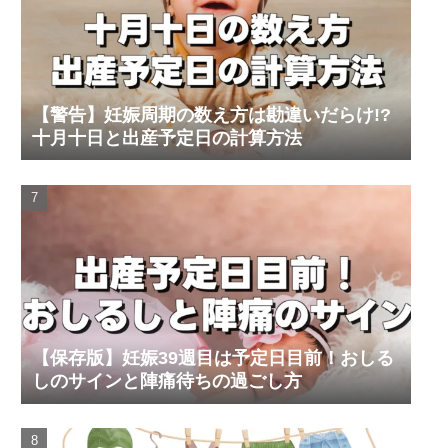
【警告】妊娠周期の数え方は勘違いだらけ!?
十月十日と出産予定日の計算方法
【保存版】妊娠39週目は予定日目前！おしる
しのサインと陣痛待ちの過ごし方