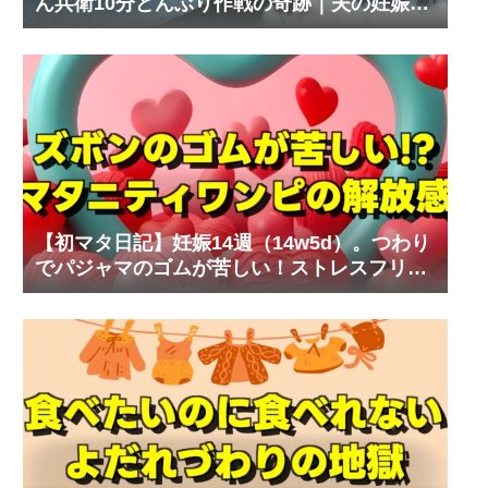
ん兵衛10分どんぶり作戦の奇跡｜夫の妊娠体
験記⑧
【初マタ日記】妊娠14週（14w5d）。つわり
でパジャマのゴムが苦しい！ストレスフリー
なマタニティワンピ