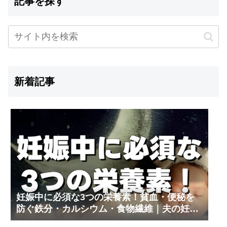
記事を探す
新着記事
妊娠中に必須な3つの栄養素！貧血・便秘を
防ぐ鉄分・カルシウム・食物繊維｜夫の妊娠
体験記③