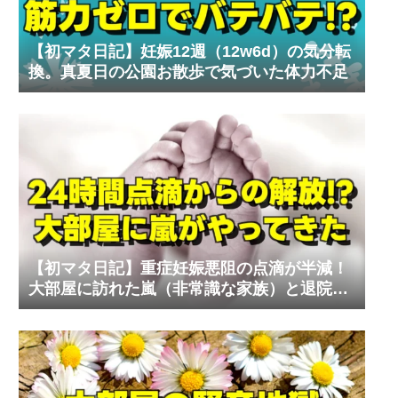
【初マタ日記】妊娠12週（12w6d）の気分転
換。真夏日の公園お散歩で気づいた体力不足
【初マタ日記】重症妊娠悪阻の点滴が半減！
大部屋に訪れた嵐（非常識な家族）と退院の
リアル