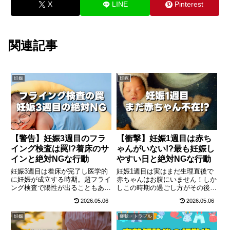
X
LINE
Pinterest
関連記事
妊娠
妊娠
【警告】妊娠3週目のフラ
【衝撃】妊娠1週目は赤ち
イング検査は罠!?着床のサ
ゃんがいない!?最も妊娠し
インと絶対NGな行動
やすい日と絶対NGな行動
妊娠3週目は着床が完了し医学的
妊娠1週目は実はまだ生理直後で
に妊娠が成立する時期。超フライ
赤ちゃんはお腹にいません！しか
ング検査で陽性が出ることもあり
しこの時期の過ごし方がその後の
ますが、すぐの病院受診はNGで
妊娠確率を大きく左右します。排
2026.05.06
2026.05.06
す。着床出血の症状や、1ミリ未
卵日を予測して最も妊娠しやすい
満の胎芽の驚くべき成長、今日か
タイミングを狙う方法や、今すぐ
妊娠
症状・トラブル
ら絶対にやめるべきアルコール・
始めるべき葉酸サプリなどの準
タバコの影響と必須の葉酸対策ま
備、やってはいけないNG行動ま