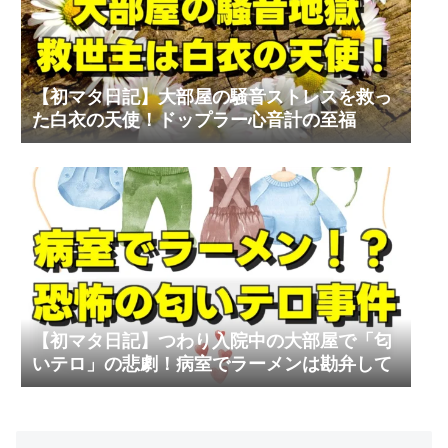
【初マタ日記】大部屋の騒音ストレスを救っ
た白衣の天使！ドップラー心音計の至福
【初マタ日記】つわり入院中の大部屋で「匂
いテロ」の悲劇！病室でラーメンは勘弁して