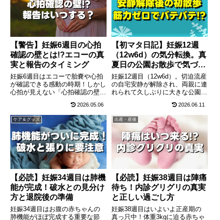
で最新情報で徹底解説します。
で、最新データをもとに徹底解説
します。
【警告】妊娠6週目の心拍
【初マタ日記】妊娠12週
確認の壁とは!?エコーの真
（12w6d）の気分転換。真
実と報告のタイミング
夏日の公園お散歩で気づい
た体力不足
妊娠6週目はエコーで胎嚢や心拍
妊娠12週目（12w6d）。切迫流産
が確認できる感動の時期！しかし
の自宅安静が解除され、両親に連
心拍が見えない「心拍確認の壁」
れられて久しぶりに大きな公園へ
で不安になるママも。本格化する
気分転換のお散歩へ！しかし、長
2026.05.06
2026.06.11
つわり症状への対処法、絶対過敏
期間の安静生活ですっかり落ちた
期である8ミリの赤ちゃんの驚異
体力と、想定外の真夏日の暑さに
ケア＆グッズ
出産・産後
的な成長、職場や家族への報告の
バテバテに…。妊娠中の適度な気
ベストなタイミング、そして絶対
分転換の重要性と熱中症対策につ
に必要な葉酸対策を徹底解説しま
いて綴ります。
す。
【必読】妊娠34週目は肺機
【必読】妊娠38週目は陣痛
能が完成！破水との見分け
待ち！内診グリグリの真実
方と退院後の準備
と正しい過ごし方
妊娠34週目はお腹の赤ちゃんの
妊娠38週目はいよいよ正産期の
肺機能がほぼ完成する重要な節
真っ只中！体重3kgに迫る赤ちゃ