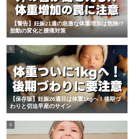
【警告】妊娠21週の急激な体重増加は危険!?
胎動の変化と腰痛対策
【保存版】妊娠26週目は体重1kgへ！後期づ
わりと切迫早産のサイン